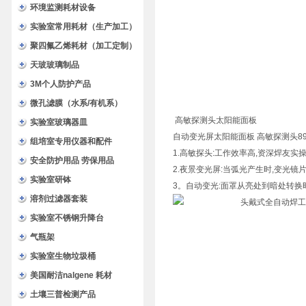
环境监测耗材设备
实验室常用耗材（生产加工）
聚四氟乙烯耗材（加工定制）
天玻玻璃制品
3M个人防护产品
微孔滤膜（水系/有机系）
高敏探测头太阳能面板
实验室玻璃器皿
自动变光屏太阳能面板 高敏探测头89m
组培室专用仪器和配件
1.高敏探头:工作效率高,资深焊友实
安全防护用品 劳保用品
2.夜景变光屏:当弧光产生时,变光镜
实验室研钵
3。自动变光:面罩从亮处到暗处转换时间
溶剂过滤器套装
实验室不锈钢升降台
气瓶架
实验室生物垃圾桶
美国耐洁nalgene 耗材
土壤三普检测产品