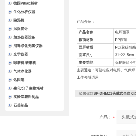
德国Vitlab耗材
生化分析仪器
除湿机
产品介绍：
温湿度计
产品名称
电焊面罩
加热仪器设备
帽顶材质
PP
帽顶
消毒净化无菌仪器
面屏材质
PC(
聚碳酸酯
光学仪器
面罩尺寸
31*22. 5cm
主要功能
保护眼睛不
球磨机 研磨机
主要通途：可轻松应对电焊、气保焊、
气体净化器
工作领域适用
达因笔
生化/分子生物耗材
如果你对
SP-DHMZ1头戴式全自
实验室塑料制品
石英制品
产品：