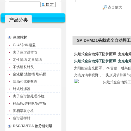
点击放大
色谱耗材
SP-DHMZ1头戴式全自动焊
GL45补料瓶盖
离子色谱进样管
头戴式全自动焊工防护面焊 变光电
定性滤纸 定量滤纸
头戴式全自动焊工防护面焊 变光电
不锈钢长针头
太阳能自变光面罩，PP冒顶，耐高
废液桶 法兰桶 堆码桶
光镜片清晰视野，一头顶调节带调节
流动相试剂瓶盖
针式过滤器
离子色谱预处理小柱
样品瓶/进样瓶/顶空瓶
固相萃取小柱
色谱进样针
DSC/TA/TGA 热分析坩埚