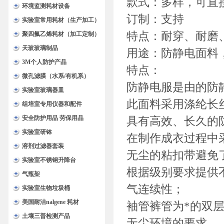
款式：多样，可直
环境监测耗材设备
订制：支持
实验室常用耗材（生产加工）
特点：耐穿、耐磨
聚四氟乙烯耗材（加工定制）
天玻玻璃制品
用途：防静电面料
3M个人防护产品
特点：
微孔滤膜（水系/有机系）
防静电服是由的防
实验室玻璃器皿
此面料采用涤纶长
组培室专用仪器和配件
安全防护用品 劳保用品
具有高效、长久的
实验室研钵
在制作成衣过程中
溶剂过滤器套装
无尘的粘扣带避免
实验室不锈钢升降台
根据级别要求提供
气瓶架
气连续性；
实验室生物垃圾桶
美国耐洁nalgene 耗材
袖管裤管为*的双
土壤三普检测产品
无尘环境的要求。