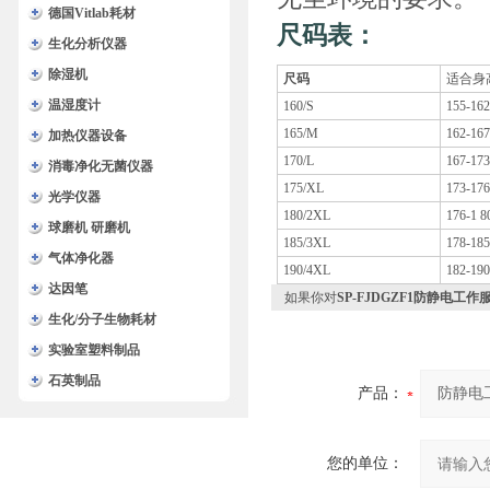
德国Vitlab耗材
尺码表：
生化分析仪器
除湿机
尺码
适合身
温湿度计
160/S
155-16
165/M
162-16
加热仪器设备
170/L
167-17
消毒净化无菌仪器
175/XL
173-17
光学仪器
180/2XL
176-1 8
球磨机 研磨机
185/3XL
178-18
气体净化器
190/4XL
182-19
达因笔
如果你对
SP-FJDGZF1防静电工作
生化/分子生物耗材
实验室塑料制品
石英制品
产品：
您的单位：