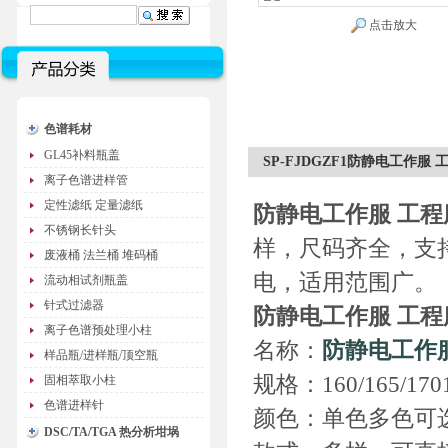
点击放大
色谱耗材
GL45补料瓶盖
SP-FJDGZF1防静电工作服 
离子色谱进样管
定性滤纸 定量滤纸
防静电工作服 工程
不锈钢长针头
样，尺码齐全，支
废液桶 法兰桶 堆码桶
电，适用范围广。
流动相试剂瓶盖
针式过滤器
防静电工作服 工程
离子色谱预处理小柱
名称：
防静电工作
样品瓶/进样瓶/顶空瓶
规格：160/165/17017
固相萃取小柱
色谱进样针
颜色：单色多色可
DSC/TA/TGA 热分析坩埚