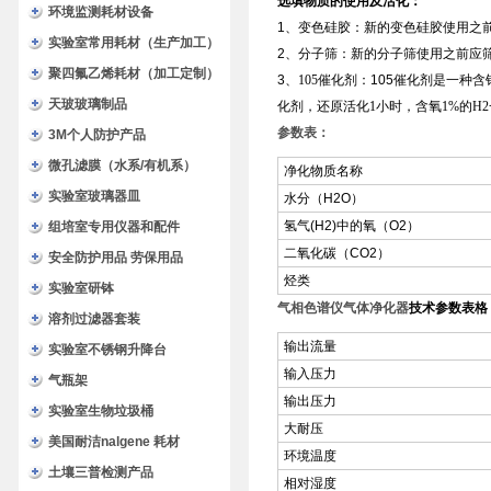
选填物质的使用及活化：
环境监测耗材设备
1、
变色硅胶：
新的变色硅胶使用之
实验室常用耗材（生产加工）
2、
分子筛：
新的分子筛使用之前应
聚四氟乙烯耗材（加工定制）
3、
105
催化剂：
105
催化剂是一种含
天玻玻璃制品
化剂，还原活化
1
小时，含氧
1%
的
H2
参数表：
3M个人防护产品
微孔滤膜（水系/有机系）
净化物质名称
实验室玻璃器皿
水分（
H2O
）
氢气
(H2)
中的氧（
O2
）
组培室专用仪器和配件
二氧化碳（
CO2
）
安全防护用品 劳保用品
烃类
实验室研钵
气相色谱仪气体净化器
技术参数表格
溶剂过滤器套装
输出流量
实验室不锈钢升降台
输入压力
气瓶架
输出压力
实验室生物垃圾桶
大耐压
美国耐洁nalgene 耗材
环境温度
土壤三普检测产品
相对湿度