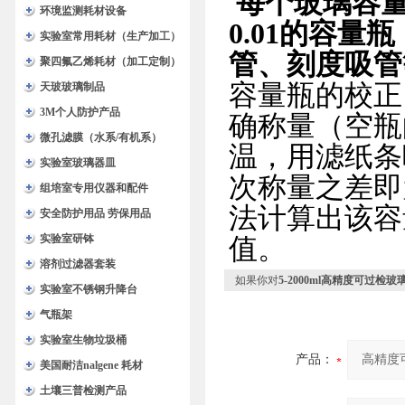
每个玻璃容量
环境监测耗材设备
0.01的容
实验室常用耗材（生产加工）
管、刻度吸管
聚四氟乙烯耗材（加工定制）
容量瓶的校正
天玻玻璃制品
3M个人防护产品
确称量（空瓶
微孔滤膜（水系/有机系）
温，用滤纸条
实验室玻璃器皿
次称量之差即
组培室专用仪器和配件
法计算出该容
安全防护用品 劳保用品
实验室研钵
值。
溶剂过滤器套装
如果你对
5-2000ml高精度可过检
实验室不锈钢升降台
气瓶架
实验室生物垃圾桶
产品：
美国耐洁nalgene 耗材
土壤三普检测产品