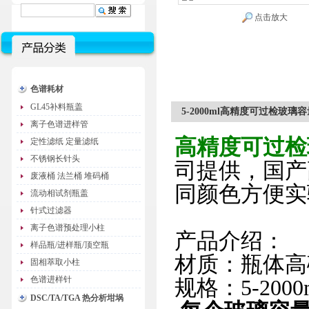
点击放大
色谱耗材
GL45补料瓶盖
5-2000ml高精度可过检玻璃
离子色谱进样管
高精度可过检
定性滤纸 定量滤纸
不锈钢长针头
司提供，国产
废液桶 法兰桶 堆码桶
同颜色方便实
流动相试剂瓶盖
针式过滤器
离子色谱预处理小柱
产品介绍：
样品瓶/进样瓶/顶空瓶
材质：瓶体高
固相萃取小柱
色谱进样针
规格：5-2000
DSC/TA/TGA 热分析坩埚