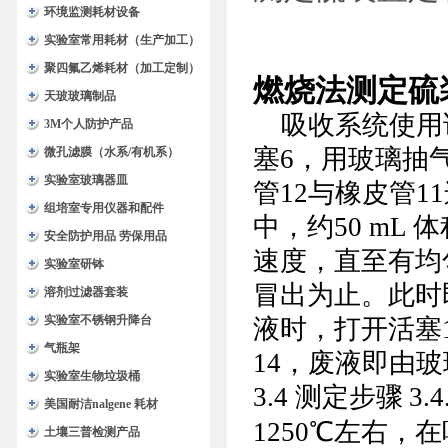
环境监测耗材设备
实验室常用耗材（生产加工）
聚四氟乙烯耗材（加工定制）
燃烧法测定硫装置
天玻玻璃制品
吸收系统使用说
3M个人防护产品
塞
6
，用玻璃抽
微孔滤膜（水系/有机系）
实验室玻璃器皿
管
12
与橡皮管
11
组培室专用仪器和配件
中，约
50 mL
体
安全防护用品 劳保用品
速度，直至有均
实验室研钵
冒出为止。此时
溶剂过滤器套装
实验室不锈钢升降台
液时，打开活塞
气瓶架
14
，废液即由玻
实验室生物垃圾桶
3.4
测定步骤
3.4
美国耐洁nalgene 耗材
1250
℃左右，在
土壤三普检测产品