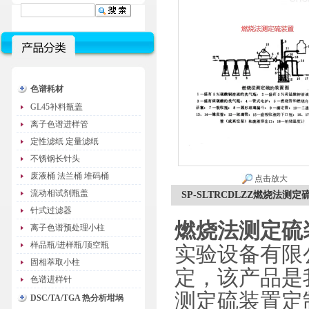
色谱耗材
GL45补料瓶盖
离子色谱进样管
定性滤纸 定量滤纸
不锈钢长针头
废液桶 法兰桶 堆码桶
点击放大
流动相试剂瓶盖
SP-SLTRCDLZZ燃烧法测定硫装
针式过滤器
燃烧法测定硫装置
离子色谱预处理小柱
样品瓶/进样瓶/顶空瓶
实验设备有限
固相萃取小柱
定，该产品是我公
色谱进样针
测定硫装置定
DSC/TA/TGA 热分析坩埚