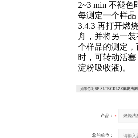
2~3 min
不褪色即
每测定一个样品
3.4.3
再打开燃
舟，并将另一装
个样品的测定，
时，可转动活
淀粉吸收液
)
。
如果你对
SP-SLTRCDLZZ燃烧法测
产品：
您的单位：