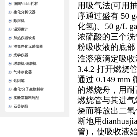
用吸气法
(
可用
德国Vitlab耗材
生化分析仪器
序通过盛有
50 
除湿机
化氢
)
、
50 g/L g
温湿度计
浓硫酸的三个
加热仪器设备
粉吸收液的底部，
消毒净化无菌仪器
光学仪器
淮溶液滴定吸收
球磨机 研磨机
3.4.2
打开燃烧
气体净化器
通过
0.149 mm
达因笔
的燃烧舟，用耐
生化/分子生物耗材
实验室塑料制品
燃烧管与其进
石英制品
烧而释放出二氧
断地用dianhua
管
)
，使吸收液