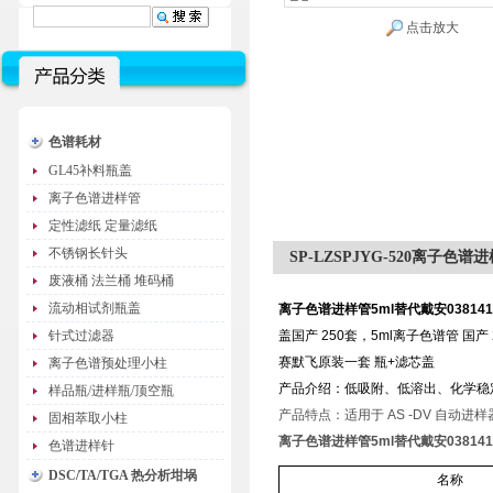
点击放大
色谱耗材
GL45补料瓶盖
离子色谱进样管
定性滤纸 定量滤纸
不锈钢长针头
SP-LZSPJYG-520离子色谱进
废液桶 法兰桶 堆码桶
流动相试剂瓶盖
离子色谱进样管
5ml
替代戴安
038141
针式过滤器
盖国产
250
套，
5ml
离子色谱管
国产
赛默飞原装一套
瓶
+
滤芯盖
离子色谱预处理小柱
产品介绍：低吸附、低溶出、化学稳
样品瓶/进样瓶/顶空瓶
产品特点：适用于
AS -DV
自动进样
固相萃取小柱
离子色谱进样管
5ml
替代戴安
038141
色谱进样针
DSC/TA/TGA 热分析坩埚
名称