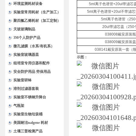
环境监测耗材设备
5ml
离子色谱管
+20ul
带滤芯
5ml
离子色谱管
+20ul
不带滤芯
实验室常用耗材（生产加工）
5ml
离子色谱管（
250
聚四氟乙烯耗材（加工定制）
20ul
带滤芯盖（
250
天玻玻璃制品
038008
戴安原装瓶
3M个人防护产品
038009
戴安原装盖
微孔滤膜（水系/有机系）
038141
戴安原装一套（
实验室玻璃器皿
示图：
组培室专用仪器和配件
安全防护用品 劳保用品
实验室研钵
溶剂过滤器套装
实验室不锈钢升降台
气瓶架
实验室生物垃圾桶
美国耐洁nalgene 耗材
土壤三普检测产品