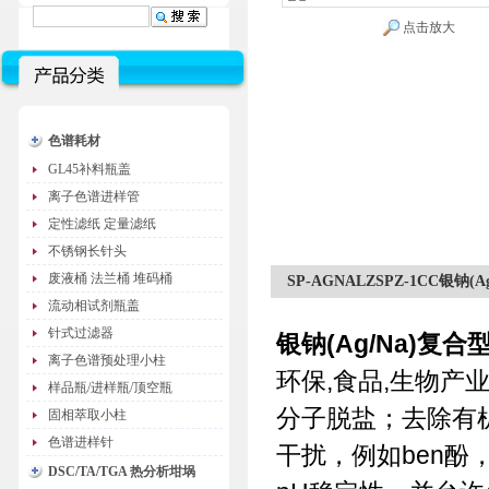
点击放大
色谱耗材
GL45补料瓶盖
离子色谱进样管
定性滤纸 定量滤纸
不锈钢长针头
废液桶 法兰桶 堆码桶
SP-AGNALZSPZ-1CC银钠
流动相试剂瓶盖
针式过滤器
银钠(Ag/Na)复
离子色谱预处理小柱
环保,食品,生物产
样品瓶/进样瓶/顶空瓶
分子脱盐；去除有
固相萃取小柱
色谱进样针
干扰，例如ben
DSC/TA/TGA 热分析坩埚