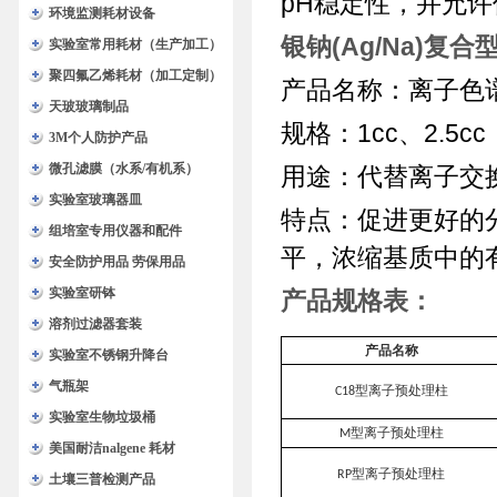
pH稳定性，并允
环境监测耗材设备
银钠(Ag/Na)复
实验室常用耗材（生产加工）
聚四氟乙烯耗材（加工定制）
产品名称：离子色
天玻玻璃制品
规格：1cc、2.5cc
3M个人防护产品
微孔滤膜（水系/有机系）
用途：代替离子交
实验室玻璃器皿
特点：促进更好的
组培室专用仪器和配件
平，浓缩基质中的
安全防护用品 劳保用品
实验室研钵
产品规格表：
溶剂过滤器套装
产品名称
实验室不锈钢升降台
气瓶架
型离子预处理柱
C18
实验室生物垃圾桶
型离子预处理柱
M
美国耐洁nalgene 耗材
型离子预处理柱
RP
土壤三普检测产品