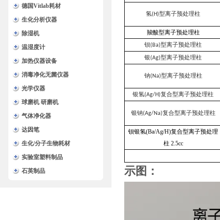
德国Vitlab耗材
氢
型离子预处理柱
(H)
生化分析仪器
羧酸型离子预处理柱
除湿机
钡
型离子预处理柱
(Ba)
温湿度计
银
型离子预处理柱
(Ag)
加热仪器设备
消毒净化无菌仪器
钠
型离子预处理柱
(Na)
光学仪器
银氢
复合型离子预处理柱
(Ag/H)
球磨机 研磨机
银钠
复合型离子预处理柱
(Ag/Na)
气体净化器
达因笔
钡银氢(Ba/Ag/H)复合型离子预处理
生化/分子生物耗材
柱 2.5cc
实验室塑料制品
示图：
石英制品