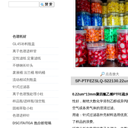
色谱耗材
GL45补料瓶盖
离子色谱进样管
定性滤纸 定量滤纸
不锈钢长针头
废液桶 法兰桶 堆码桶
点击放大
流动相试剂瓶盖
SP-PTFEZSLQ-S22130
针式过滤器
离子色谱预处理小柱
0.22um*13mm聚四氟乙烯PTFE
样品瓶/进样瓶/顶空瓶
性好，耐绝大数化学溶剂乙醇或异丙
空气或各类气体的澄清过滤。
固相萃取小柱
用途：针式过滤器外壳材料选用优质
色谱进样针
了样品的浪费。
DSC/TA/TGA 热分析坩埚