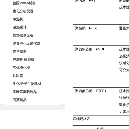
聚丙烯（PP）
耐强
德国Vitlab耗材
疏水
生化分析仪器
除湿机
温湿度计
聚醚砜（PES）
通量
加热仪器设备
消毒净化无菌仪器
聚偏氟乙烯（PVDF）
疏水
光学仪器
热压
球磨机 研磨机
快耐
气体净化器
可变
达因笔
生化/分子生物耗材
聚四氟乙烯（PTFE）
疏水
实验室塑料制品
强酸
石英制品
数化
为亲
详细规格表：