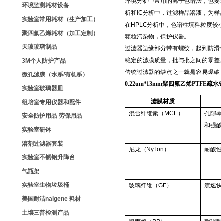
环境分析中常用的离子色谱法，也要
环境监测耗材设备
析和IC分析中，过滤样品溶液，为
实验室常用耗材（生产加工）
在HPLC分析中，色谱柱填料粒度
聚四氟乙烯耗材（加工定制）
颗粒污染物，保护仪器。
天玻玻璃制品
过滤器边缘部分带有螺纹，起到防滑
稳定的滤膜质量，批与批之间的零差
3M个人防护产品
传统过滤器的缺点之一就是容易爆破，
微孔滤膜（水系/有机系）
0.22um*13mm聚四氟乙烯PTFE疏
实验室玻璃器皿
滤膜材质
组培室专用仪器和配件
混合纤维素（MCE）
孔隙
安全防护用品 劳保用品
和强
实验室研钵
溶剂过滤器套装
尼龙（Ny lon）
耐酸
实验室不锈钢升降台
气瓶架
实验室生物垃圾桶
玻璃纤维（GF）
流速
美国耐洁nalgene 耗材
土壤三普检测产品