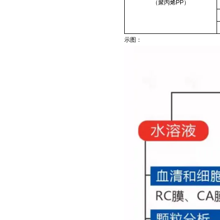
（聚丙烯PP）
示图：