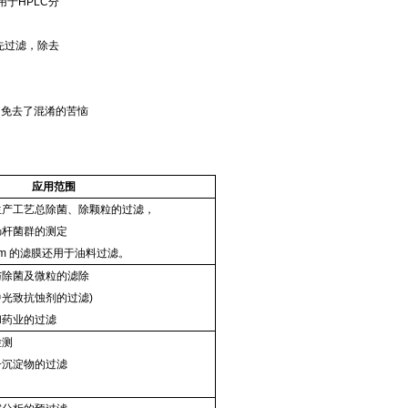
于HPLC分
先过滤，除去
，免去了混淆的苦恼
应用范围
产工艺总除菌、除颗粒的过滤，
杆菌群的测定
5um 的滤膜还用于油料过滤。
除菌及微粒的滤除
光致抗蚀剂的过滤)
药业的过滤
检测
沉淀物的过滤