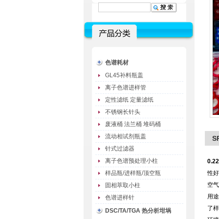
色谱耗材
GL45补料瓶盖
离子色谱进样管
定性滤纸 定量滤纸
不锈钢长针头
废液桶 法兰桶 堆码桶
流动相试剂瓶盖
S
针式过滤器
离子色谱预处理小柱
0.
样品瓶/进样瓶/顶空瓶
性好
空气
固相萃取小柱
用途
色谱进样针
了样
DSC/TA/TGA 热分析坩埚