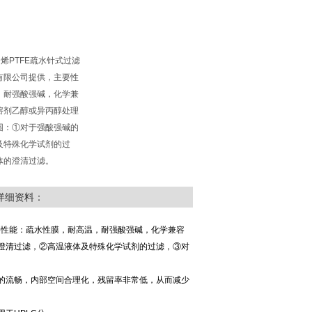
氟乙烯PTFE疏水针式过滤
有限公司提供，主要性
，耐强酸强碱，化学兼
溶剂乙醇或异丙醇处理
围：①对于强酸强碱的
及特殊化学试剂的过
体的澄清过滤。
详细资料：
要性能：疏水性膜，耐高温，耐强酸强碱，化学兼容
澄清过滤，②高温液体及特殊化学试剂的过滤，③对
的流畅，内部空间合理化，残留率非常低，从而减少