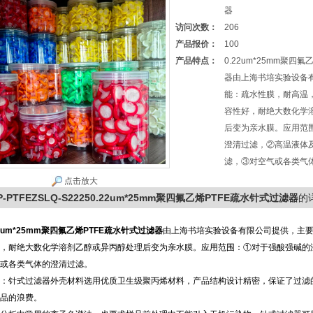
器
访问次数：
206
产品报价：
100
产品特点：
0.22um*25mm聚四
器由上海书培实验设备
能：疏水性膜，耐高温
容性好，耐绝大数化学
后变为亲水膜。应用范
澄清过滤，②高温液体
滤，③对空气或各类气
点击放大
P-PTFEZSLQ-S22250.22um*25mm聚四氟乙烯PTFE疏水针式过滤器
的
22um*25mm聚四氟乙烯PTFE疏水针式过滤器
由上海书培实验设备有限公司提供，主
，耐绝大数化学溶剂乙醇或异丙醇处理后变为亲水膜。应用范围：①对于强酸强碱的
或各类气体的澄清过滤。
：针式过滤器外壳材料选用优质卫生级聚丙烯材料，产品结构设计精密，保证了过滤
品的浪费。