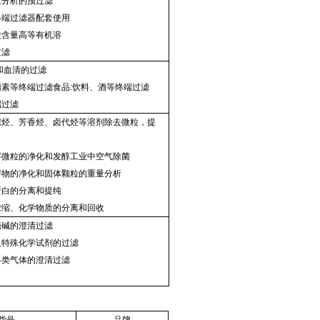
分析的预过滤
端过滤器配套使用
含量高等有机溶
过滤
和血清的过滤
素等终端过滤食品:饮料、酒等终端过滤
端过滤
烃、芳香烃、卤代烃等溶剂除去微粒，提
微粒的净化和发醇工业中空气除菌
物的净化和固体颗粒的重量分析
白的分离和提纯
缩、化学物质的分离和回收
碱的澄清过滤
特殊化学试剂的过滤
类气体的澄清过滤