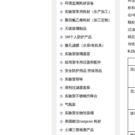
环境
环境监测耗材设备
析和
实验室常用耗材（生产加工）
在H
聚四氟乙烯耗材（加工定制）
颗粒
天玻玻璃制品
过滤
稳定
3M个人防护产品
传统
微孔滤膜（水系/有机系）
0.
实验室玻璃器皿
组培室专用仪器和配件
混
安全防护用品 劳保用品
实验室研钵
溶剂过滤器套装
尼
实验室不锈钢升降台
气瓶架
实验室生物垃圾桶
玻
美国耐洁nalgene 耗材
土壤三普检测产品