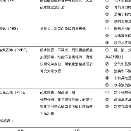
丙烯（PP）
耐强酸强碱和各种有机溶剂，天然
① 化学实验室
疏水性过滤介质
② 可与其他终
③ 适用于颗粒
③ 剂的常规
醚砜（PES）
通量大，对蛋白质吸附量极低
① 医药:生物
② 大输液抗菌
③ 超纯水终
偏氟乙烯（PVDF）
疏水性膜，不吸潮，易恒重能反复
① 醇、酸、烷
热压消毒，性能不变质地薄、流速
高试剂级别
快耐化学腐蚀、耐氧化酒精处理后
② 空气中悬浮
可变为亲水膜
③ 油类中不溶
④ 非特异性蛋
⑤ 水溶液的浓
四氟乙烯（PTFE）
疏水性膜，耐高温，耐
① 对于强酸强
强酸强碱，化学兼容性好，耐绝大
② 高温液体及
数化学溶剂乙醇或异丙醇处理后变
③ 对空气或各
为亲水膜
规格表：