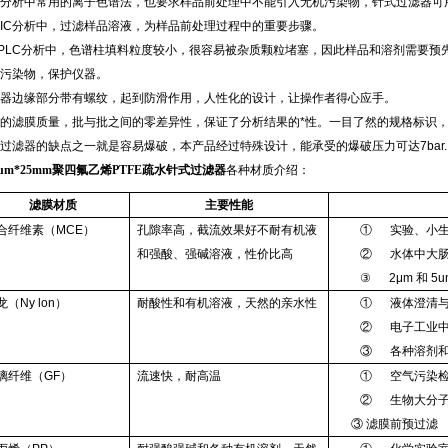
分析中常用的离子色谱法，也要求样品前处理中不能引入无机污染物，针式过滤器可用
IC分析中，过滤样品溶液，为样品前处理过程中的重要步骤。
PLC分析中，色谱柱填料粒度较小，很容易被杂质颗粒堵塞，因此样品和溶剂需要预
污染物，保护仪器。
器边缘部分带有螺纹，起到防滑作用，人性化的设计，让操作者得心应手。
的滤膜质量，批与批之间的零差异性，保证了分析结果的*性。一目了然的规格标识
过滤器的缺点之一就是容易爆破，本产品经过特殊设计，能承受的爆破压力可达7bar.
22um*25mm聚四氟乙烯PTFE疏水针式过滤器
各种材质介绍：
滤膜材质
主要性能
合纤维素（MCE）
孔隙率高，截流效果好不耐有机液
① 实验、小生
和强酸、强碱溶液，性价比高
② 水体中大肠
③ 2μm 和 
龙（Ny lon）
耐酸性和有机溶液，天然的亲水性
① 液体澄清与
② 电子工业中
③ 各种溶剂和
璃纤维（GF）
流速快，耐高温
① 空气污染
② 生物大分子
③ 滤膜前预过滤