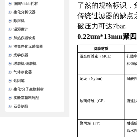
了然的规格标识，
德国Vitlab耗材
生化分析仪器
传统过滤器的缺点
除湿机
破压力可达7bar.
温湿度计
0.22um*13m
加热仪器设备
消毒净化无菌仪器
滤膜材质
光学仪器
混合纤维素（MCE）
孔隙
球磨机 研磨机
和强
气体净化器
尼龙（Ny lon）
耐酸
达因笔
生化/分子生物耗材
实验室塑料制品
玻璃纤维（GF）
流速
石英制品
聚丙烯（PP）
耐强
疏水