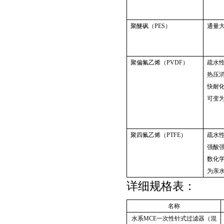
聚醚砜（PES）
通量
聚偏氟乙烯（PVDF）
疏水
热压
快耐
可变
聚四氟乙烯（PTFE）
疏水
强酸
数化
为亲
详细规格表：
名称
水系MCE一次性针式过滤器（混