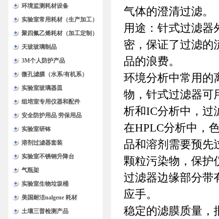
环境监测耗材设备
气体的澄清过滤。
实验室常用耗材（生产加工）
用途：针式过滤器
聚四氟乙烯耗材（加工定制）
密，保证了过滤的
天玻玻璃制品
品的浪费。
3M个人防护产品
微孔滤膜（水系/有机系）
环境分析中常用的
实验室玻璃器皿
物，针式过滤器可用
组培室专用仪器和配件
析和IC分析中，
安全防护用品 劳保用品
在HPLC分析中
实验室研钵
品和溶剂需要预先
溶剂过滤器套装
实验室不锈钢升降台
颗粒污染物，保护
气瓶架
过滤器边缘部分带
实验室生物垃圾桶
应手。
美国耐洁nalgene 耗材
稳定的滤膜质量，
土壤三普检测产品