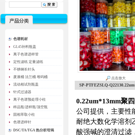
色谱耗材
GL45补料瓶盖
离子色谱进样管
定性滤纸 定量滤纸
不锈钢长针头
废液桶 法兰桶 堆码桶
点击放大
流动相试剂瓶盖
SP-PTFEZSLQ-Q22130
针式过滤器
0.22um*13m
离子色谱预处理小柱
样品瓶/进样瓶/顶空瓶
公司提供，主要性
固相萃取小柱
耐绝大数化学溶剂
色谱进样针
酸强碱的澄清过滤
DSC/TA/TGA 热分析坩埚