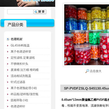
色谱耗材
GL45补料瓶盖
离子色谱进样管
定性滤纸 定量滤纸
不锈钢长针头
废液桶 法兰桶 堆码桶
点击放大
流动相试剂瓶盖
针式过滤器
离子色谱预处理小柱
SP-PVDFZSLQ-S45130
样品瓶/进样瓶/顶空瓶
0.45um*13mm聚偏氟乙烯PVDF
固相萃取小柱
毒，性能不变质地薄、流速快耐化学
色谱进样针