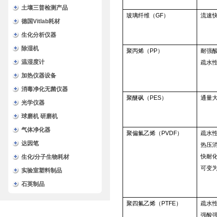
土壤三普检测产品
玻璃纤维（GF）
流速
德国Vitlab耗材
生化分析仪器
除湿机
聚丙烯（PP）
耐强
温湿度计
疏水
加热仪器设备
消毒净化无菌仪器
聚醚砜（PES）
通量
光学仪器
球磨机 研磨机
气体净化器
聚偏氟乙烯（PVDF）
疏水
达因笔
热压
快耐
生化/分子生物耗材
可变
实验室塑料制品
石英制品
聚四氟乙烯（PTFE）
疏水
强酸