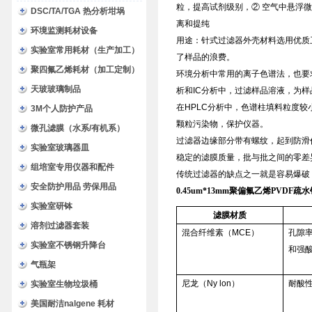
粒，提高试剂级别，② 空气中悬浮
DSC/TA/TGA 热分析坩埚
离和提纯
环境监测耗材设备
用途：针式过滤器外壳材料选用优质
实验室常用耗材（生产加工）
了样品的浪费。
聚四氟乙烯耗材（加工定制）
环境分析中常用的离子色谱法，也要
天玻玻璃制品
析和IC分析中，过滤样品溶液，为
在HPLC分析中，色谱柱填料粒度
3M个人防护产品
颗粒污染物，保护仪器。
微孔滤膜（水系/有机系）
过滤器边缘部分带有螺纹，起到防滑
实验室玻璃器皿
稳定的滤膜质量，批与批之间的零差
组培室专用仪器和配件
传统过滤器的缺点之一就是容易爆破，
安全防护用品 劳保用品
0.45um*13mm聚偏氟乙烯PVDF
实验室研钵
滤膜材质
溶剂过滤器套装
混合纤维素（MCE）
孔隙
实验室不锈钢升降台
和强
气瓶架
尼龙（Ny lon）
耐酸
实验室生物垃圾桶
美国耐洁nalgene 耗材