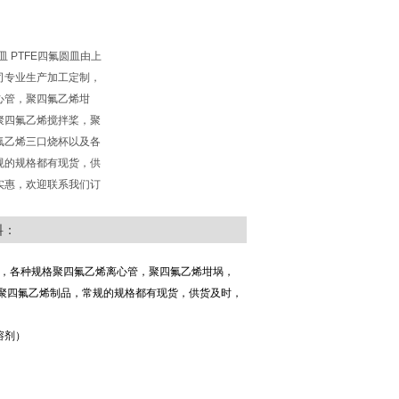
皿 PTFE四氟圆皿由上
司专业生产加工定制，
心管，聚四氟乙烯坩
聚四氟乙烯搅拌桨，聚
氟乙烯三口烧杯以及各
规的规格都有现货，供
实惠，欢迎联系我们订
料：
，各种规格聚四氟乙烯离心管，聚四氟乙烯坩埚，
聚四氟乙烯制品，常规的规格都有现货，供货及时，
溶剂）