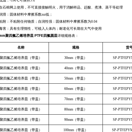
耐低温：-196℃可保持5%
需在石棉网上使用，不可直接接触明火，用于消解样品、赶酸、煮沸、蒸干等处理
高润滑：固体材料中摩擦系数zui
低；
不粘附：不粘附任何物质；自润性强：固体材料中摩擦系数为0.04
无毒害：具有生理惰性，可植入人体内；耐老化可长期在大气中使用
0mm聚四氟乙烯培养皿 PTFE四氟圆皿
详细规格表：
名称
规格
货
聚四氟乙烯培养皿（带盖）
30mm（带盖）
SP-PTFEP
聚四氟乙烯培养皿（带盖）
40mm（带盖）
SP-PTFEP
聚四氟乙烯培养皿（带盖）
50mm（带盖）
SP-PTFEP
聚四氟乙烯培养皿（带盖）
60mm（带盖）
SP-PTFEP
聚四氟乙烯培养皿（带盖）
70mm（带盖）
SP-PTFEP
聚四氟乙烯培养皿（带盖）
80mm（带盖）
SP-PTFEP
聚四氟乙烯培养皿（带盖）
90mm（带盖）
SP-PTFEP
聚四氟乙烯培养皿（带盖）
100mm（带盖）
SP-PTFEPY