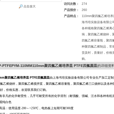
访问次数：
274
点击放大
产品报价：
260
产品特点：
110mm聚四氟乙烯培养
海书培实验设备有限公
各种规格聚四氟乙烯离
埚，聚四氟乙烯烧杯，
四氟乙烯容量瓶，聚四
种聚四氟乙烯制品，常
货及时，质量好，价格
购。
P-PTFEPYM-110MM110mm聚四氟乙烯培养皿 PTFE四氟圆皿
的详细资
0mm聚四氟乙烯培养皿 PTFE四氟圆皿
由上海书培实验设备有限公司专业生产加工定制
氟乙烯烧杯，聚四氟乙烯搅拌桨，聚四氟乙烯容量瓶，聚四氟乙烯三口烧杯以及各种
好，价格实惠，欢迎联系我们订购。
具有非凡的化学耐受性，几乎可耐受所有的化学溶剂（耐强酸、强碱、汪水和各种有机
外观纯白色
耐高温：使用温度-200～+250℃，电热板上短期可耐300度