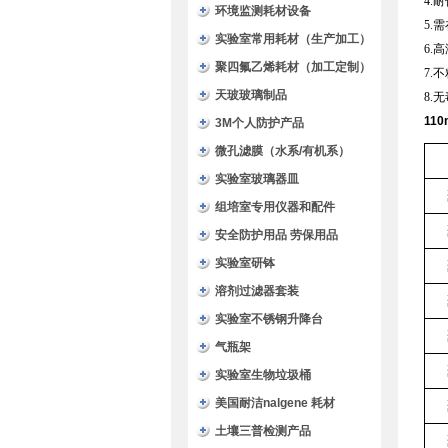
4.
环境监测耗材设备
5.
实验室常用耗材（生产加工）
6.
聚四氟乙烯耗材（加工定制）
7.
天玻玻璃制品
8.
11
3M个人防护产品
微孔滤膜（水系/有机系）
实验室玻璃器皿
组培室专用仪器和配件
安全防护用品 劳保用品
实验室研钵
溶剂过滤器套装
实验室不锈钢升降台
气瓶架
实验室生物垃圾桶
美国耐洁nalgene 耗材
土壤三普检测产品