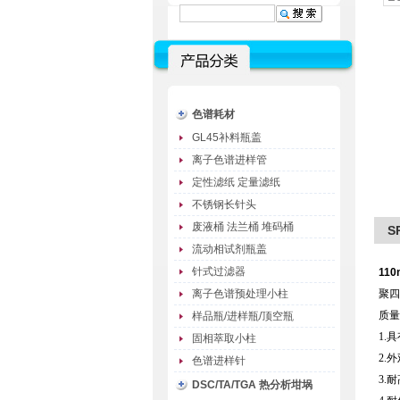
色谱耗材
GL45补料瓶盖
离子色谱进样管
定性滤纸 定量滤纸
不锈钢长针头
废液桶 法兰桶 堆码桶
S
流动相试剂瓶盖
针式过滤器
11
离子色谱预处理小柱
聚四
质量
样品瓶/进样瓶/顶空瓶
1.
固相萃取小柱
2.
色谱进样针
3.
DSC/TA/TGA 热分析坩埚