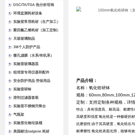
DSC/TA/TGA 热分析坩埚
环境监测耗材设备
实验室常用耗材（生产加工）
聚四氟乙烯耗材（加工定制）
天玻玻璃制品
3M个人防护产品
微孔滤膜（水系/有机系）
实验室玻璃器皿
组培室专用仪器和配件
产品介绍：
安全防护用品 劳保用品
名称：氧化锆研钵
实验室研钵
规格：60mm,80mm,100mm,1
溶剂过滤器套装
定制：支持定制各种规格，详
实验室不锈钢升降台
特点：具有强度高、耐高温、耐磨性
气瓶架
高硬度和强度:氧化锆是一种极硬的
实验室生物垃圾桶
抗磨损性:由于其高硬度，氧化锆在
耐摩擦性:氧化锆表面光滑，能够有
美国耐洁nalgene 耗材