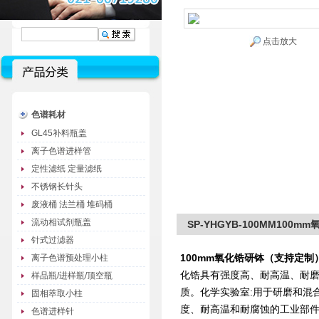
点击放大
色谱耗材
GL45补料瓶盖
离子色谱进样管
定性滤纸 定量滤纸
不锈钢长针头
废液桶 法兰桶 堆码桶
流动相试剂瓶盖
SP-YHGYB-100MM10
针式过滤器
100mm氧化锆研钵（支持定制
离子色谱预处理小柱
化锆具有强度高、耐高温、耐
样品瓶/进样瓶/顶空瓶
质。化学实验室:用于研磨和混
固相萃取小柱
度、耐高温和耐腐蚀的工业部
色谱进样针