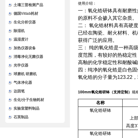
使用介绍：
土壤三普检测产品
一：氧化锆研钵具有耐磨性
德国Vitlab耗材
的原料不会掺入其它杂质。
生化分析仪器
二： 氧化锆材料具有高硬
除湿机
已经在陶瓷、耐火材料、机
温湿度计
获得广泛的应用。
三： 纯的氧化锆是一种高
加热仪器设备
度范围，有较好的热稳定性
消毒净化无菌仪器
高釉的化学稳定性和耐酸碱
光学仪器
四：纯净的氧化锆是白色固
球磨机 研磨机
氧化锆的分子量为123.22，
气体净化器
达因笔
100mm氧化锆研钵（支持定制）
规
生化/分子生物耗材
名称
实验室塑料制品
氧化锆研钵
石英制品
上
3
高度
氧化锆研钵