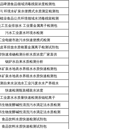
品啤酒食品领域消毒残留浓度检测包
污 环境水矿泉水便携式水质测定检测包
植业食品公共环境领域水消毒残留检测
化工五金排放水 工业重金属离子检测包
污水工业废水环境水检测
工业电镀市政污水快速便携式检测
皮革排放水质铬重金属离子检测试剂包
管快速准确检测分析水质浓度厂家直供
锅炉水自来水质检测分析
水矿泉水地表水养殖水水质快速检测包
水矿泉水地表水养殖水水质快速检测包
测自来水泳池水工业污废水水产养殖水
快速检测瓶装桶装水浓度
工业废水水质量快速检测汞镉铅离子
料生物发酵碱性清洗污水滴定法水质检测
料生物发酵碱性清洗污水滴定法水质检测
食品饮料水质快速检测试剂包
食品饮料水质快速检测试剂包