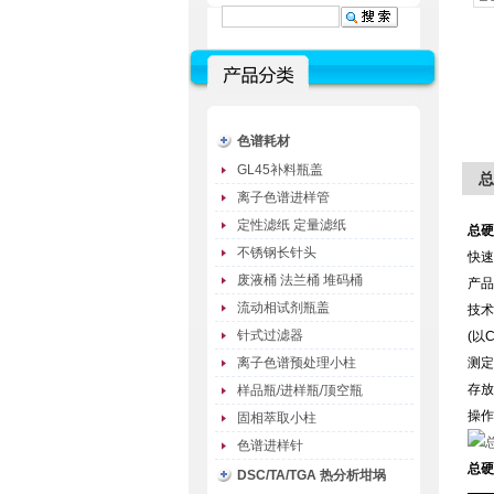
色谱耗材
GL45补料瓶盖
总
离子色谱进样管
定性滤纸 定量滤纸
总硬
不锈钢长针头
快速
废液桶 法兰桶 堆码桶
产品
流动相试剂瓶盖
技术
针式过滤器
(
以
C
离子色谱预处理小柱
测定
存放
样品瓶/进样瓶/顶空瓶
操作
固相萃取小柱
色谱进样针
总硬
DSC/TA/TGA 热分析坩埚