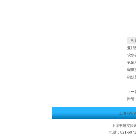
相关
亚硝酸
软水硬
氨氮测
碱度测
硝酸盐
上一
附管
上海书培
上海书培实验设
电话：021-607