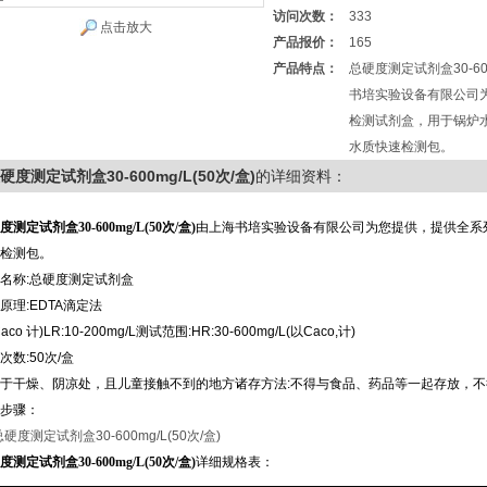
访问次数：
333
点击放大
产品报价：
165
产品特点：
总硬度测定试剂盒30-600
书培实验设备有限公司
检测试剂盒，用于锅炉
水质快速检测包。
硬度测定试剂盒30-600mg/L(50次/盒)
的详细资料：
度测定试剂盒30-600mg/L(50次/盒)
由上海书培实验设备有限公司为您提供，提供全系
检测包。
名称
:
总硬度测定试剂盒
原理
:EDTA
滴定法
aco
计
)LR:10-200mg/L
测试范围
:HR:30-600mg/L(
以
Caco,
计
)
次数
:50
次
/
盒
于干燥、阴凉处，且儿童接触不到的地方诸存方法
:
不得与食品、药品等一起存放，不
步骤：
度测定试剂盒30-600mg/L(50次/盒)
详细规格表：