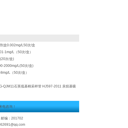
0.002mg/L50次/盒
1-1mg/L（50次/盒）
20次/盒)
2000mg/L(50次/盒)
8mg/L（50次/盒）
YG-QJM11石英巯基棉采样管 HJ597-2011 汞烷基吸
来电咨询！
邮编：201702
062691@qq.com