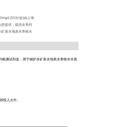
mg/L(50次/盒)由上海
为您提供，提供全系列
水矿泉水地表水养殖水
列检测试剂盒，用于锅炉水矿泉水地表水养殖水水质
得投入火中。