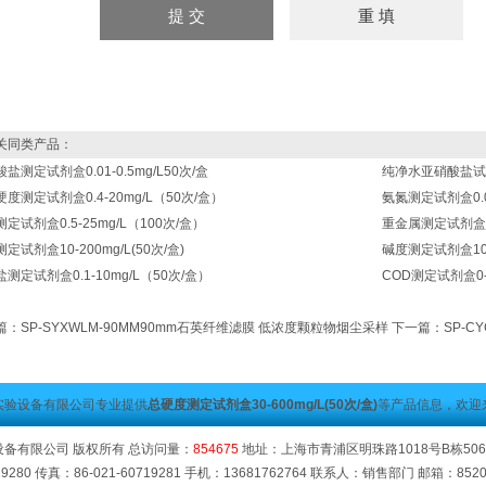
同类产品：
盐测定试剂盒0.01-0.5mg/L50次/盒
纯净水亚硝酸盐试剂盒
度测定试剂盒0.4-20mg/L（50次/盒）
氨氮测定试剂盒0.0
定试剂盒0.5-25mg/L（100次/盒）
重金属测定试剂盒(
定试剂盒10-200mg/L(50次/盒)
碱度测定试剂盒100-
测定试剂盒0.1-10mg/L（50次/盒）
COD测定试剂盒0-
篇：
SP-SYXWLM-90MM90mm石英纤维滤膜 低浓度颗粒物烟尘采样
下一篇：
SP-C
实验设备有限公司专业提供
总硬度测定试剂盒30-600mg/L(50次/盒)
等产品信息，欢迎
备有限公司 版权所有 总访问量：
854675
地址：上海市青浦区明珠路1018号B栋506 
19280 传真：86-021-60719281 手机：13681762764 联系人：销售部门 邮箱：
852