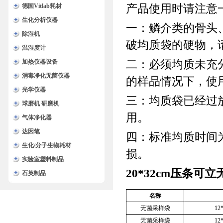
产品使用时请注意
德国Vitlab耗材
生化分析仪器
一：鳞介类的骨头
除湿机
破均质袋的硬物，
温湿度计
二：必须均质未充
加热仪器设备
消毒净化无菌仪器
的样品情况下，使
光学仪器
三：均质袋已经过
球磨机 研磨机
用。
气体净化器
达因笔
四：标准均质时间
生化/分子生物耗材
损。
实验室塑料制品
20*32cm压条可
石英制品
名称
无菌采样袋
12
无菌采样袋
12