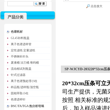
点击放大
色谱耗材
GL45补料瓶盖
离子色谱进样管
定性滤纸 定量滤纸
不锈钢长针头
废液桶 法兰桶 堆码桶
流动相试剂瓶盖
SP-WJCYD-203220*32
针式过滤器
离子色谱预处理小柱
20*32cm压条可
样品瓶/进样瓶/顶空瓶
司生产提供，无菌
固相萃取小柱
按照 相关标准的
色谱进样针
DSC/TA/TGA 热分析坩埚
后，加入样品液进