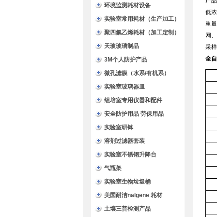
产品
环境监测耗材设备
低浓
实验室常用耗材（生产加工）
重量
聚四氟乙烯耗材（加工定制）
网、
天玻玻璃制品
采样
全自
3M个人防护产品
微孔滤膜（水系/有机系）
实验室玻璃器皿
组培室专用仪器和配件
安全防护用品 劳保用品
实验室研钵
溶剂过滤器套装
实验室不锈钢升降台
气瓶架
实验室生物垃圾桶
美国耐洁nalgene 耗材
土壤三普检测产品