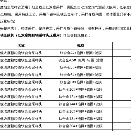
参数：
度烟尘取样管适用于烟道粉尘低浓度采样，需配套自动烟尘烟气测试仪使用，低浓度
≤
18mg
。采用特殊工艺、采用不锈钢及钛合金制作，采样介质内置，整体重量只有不
压紧铝箔
)
，
头整体烘干、整体采样、整体称重，采样介质不被接触、没有掉落，采集到的烟尘量
动压膜机（低浓度颗粒物采样头压膜用）
详细参数规格表：
名称
规格
低浓度颗粒物钛合金采样头
钛合金
4#+
拖网
+
铝圈
+
滤膜
低浓度颗粒物钛合金采样头
钛合金
4.5#+
拖网
+
铝圈
+
滤膜
低浓度颗粒物钛合金采样头
钛合金
5#+
拖网
+
铝圈
+
滤膜
低浓度颗粒物钛合金采样头
钛合金
6#+
拖网
+
铝圈
+
滤膜
低浓度颗粒物钛合金采样头
钛合金
8#+
拖网
+
铝圈
+
滤膜
低浓度颗粒物钛合金采样头
钛合金
10#+
拖网
+
铝圈
+
滤膜
低浓度颗粒物钛合金采样头
钛合金
12#+
拖网
+
铝圈
+
滤膜
低浓度颗粒物钛合金采样头
钛合金
14#+
拖网
+
铝圈
+
滤膜
低浓度颗粒物钛合金采样头
钛合金
16#+
拖网
+
铝圈
+
滤膜
低浓度颗粒物钛合金采样头
钛合金
18#+
拖网
+
铝圈
+
滤膜
低浓度颗粒物钛合金采样头
钛合金
20#+
拖网
+
铝圈
+
滤膜