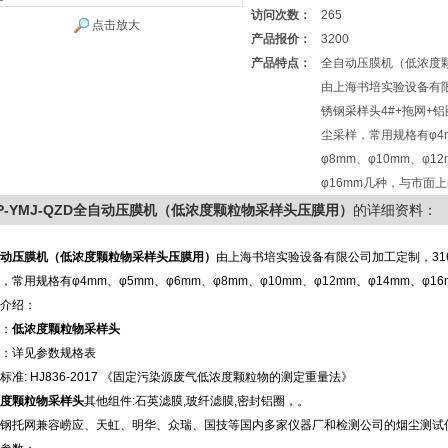
访问次数：
265
点击放大
产品报价：
3200
产品特点：
全自动压膜机（低浓度
由上海书培实验设备有限
锈钢采样头4#+拖网+
尘采样，常用规格有φ4m
φ8mm、φ10mm、φ1
φ16mm几种，与市面
P-YMJ-QZD全自动压膜机（低浓度颗粒物采样头压膜用）
的详细资料：
动压膜机（低浓度颗粒物采样头压膜用）
由上海书培实验设备有限公司加工定制，31
，常用规格有φ4mm、φ5mm、φ6mm、φ8mm、φ10mm、φ12mm、φ14mm、
介绍：
：
低浓度颗粒物采样头
：详见参数规格表
标准
: HJ836-2017
《固定污染源废气低浓度颗粒物的测定重量法》
度颗粒物采样头
其他组件
:
石英滤膜
,
玻纤滤膜
,
密封铝圈，。
钢托网兼容崂应、天虹、明华、众瑞、国技等国内多家仪器厂和检测公司的烟尘测试