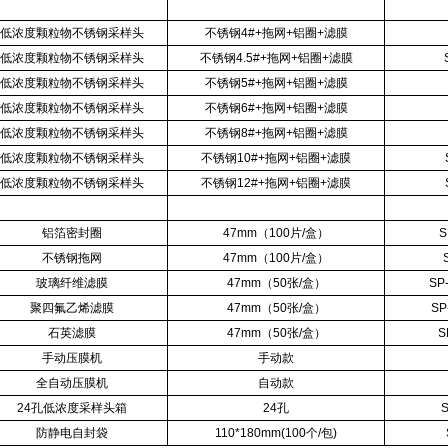
低浓度颗粒物不锈钢采样头
不锈钢
4#+
拖网
+
铝圈
+
滤膜
低浓度颗粒物不锈钢采样头
不锈钢
4.5#+
拖网
+
铝圈
+
滤膜
低浓度颗粒物不锈钢采样头
不锈钢
5#+
拖网
+
铝圈
+
滤膜
低浓度颗粒物不锈钢采样头
不锈钢
6#+
拖网
+
铝圈
+
滤膜
低浓度颗粒物不锈钢采样头
不锈钢
8#+
拖网
+
铝圈
+
滤膜
低浓度颗粒物不锈钢采样头
不锈钢
10#+
拖网
+
铝圈
+
滤膜
低浓度颗粒物不锈钢采样头
不锈钢
12#+
拖网
+
铝圈
+
滤膜
铝箔密封圈
47mm
（
100
片
/
盒）
S
不锈钢拖网
47mm
（
100
片
/
盒）
玻璃纤维滤膜
47mm
（
50
张
/
盒）
SP
聚四氟乙烯滤膜
47mm
（
50
张
/
盒）
SP
石英滤膜
47mm
（
50
张
/
盒）
S
手动压膜机
手动款
全自动压膜机
自动款
24
孔低浓度采样头箱
24
孔
S
防静电自封袋
110*180mm(100
个
/
包
)