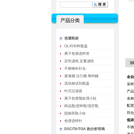
色谱耗材
GL45补料瓶盖
离子色谱进样管
定性滤纸 定量滤纸
S
不锈钢长针头
废液桶 法兰桶 堆码桶
全自
流动相试剂瓶盖
采样
针式过滤器
产品
离子色谱预处理小柱
名称
配置
样品瓶/进样瓶/顶空瓶
符合
固相萃取小柱
低浓
色谱进样针
不锈
DSC/TA/TGA 热分析坩埚