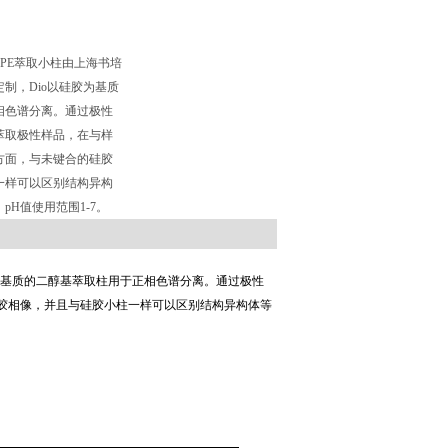
 SPE萃取小柱由上海书培
制，Dio以硅胶为基质
相色谱分离。通过极性
萃取极性样品，在与样
方面，与未键合的硅胶
一样可以区别结构异构
pH值使用范围1-7。
为基质的二醇基萃取柱用于正相色谱分离。通过极性
胶相像，并且与硅胶小柱一样可以区别结构异构体等