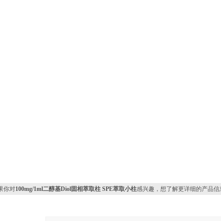
果你对
100mg/1ml二醇基Diol固相萃取柱 SPE萃取小柱
感兴趣，想了解更详细的产品信