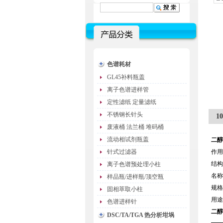
色谱耗材
GL45补料瓶盖
离子色谱进样管
定性滤纸 定量滤纸
不锈钢长针头
1
废液桶 法兰桶 堆码桶
流动相试剂瓶盖
二醇
针式过滤器
作用
结构
离子色谱预处理小柱
名称
样品瓶/进样瓶/顶空瓶
规格
固相萃取小柱
用途
色谱进样针
二醇
DSC/TA/TGA 热分析坩埚