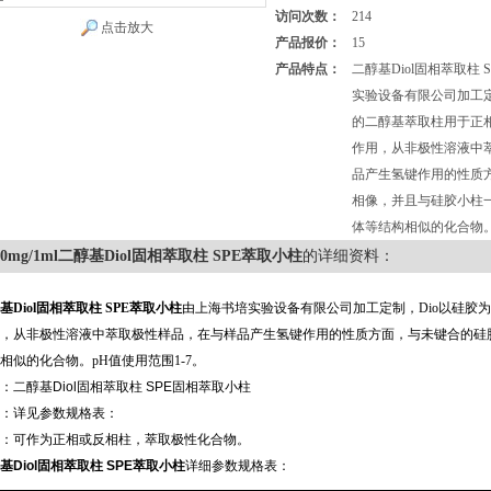
访问次数：
214
点击放大
产品报价：
15
产品特点：
二醇基Diol固相萃取柱
实验设备有限公司加工定
的二醇基萃取柱用于正
作用，从非极性溶液中
品产生氢键作用的性质
相像，并且与硅胶小柱
体等结构相似的化合物。
00mg/1ml二醇基Diol固相萃取柱 SPE萃取小柱
的详细资料：
基Diol固相萃取柱 SPE萃取小柱
由上海书培实验设备有限公司加工定制，Dio以硅胶
，从非极性溶液中萃取极性样品，在与样品产生氢键作用的性质方面，与未键合的硅
相似的化合物。pH值使用范围1-7。
：二醇基
Diol
固相萃取柱
SPE
固相萃取小柱
：详见参数规格表：
：可作为正相或反相柱，萃取极性化合物。
基Diol固相萃取柱 SPE萃取小柱
详细参数规格表：