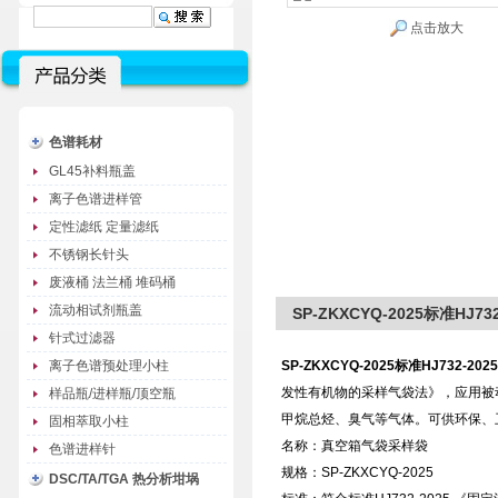
点击放大
色谱耗材
GL45补料瓶盖
离子色谱进样管
定性滤纸 定量滤纸
不锈钢长针头
废液桶 法兰桶 堆码桶
流动相试剂瓶盖
SP-ZKXCYQ-2025标准HJ
针式过滤器
离子色谱预处理小柱
SP-ZKXCYQ-2025
标准HJ732-2
发性有机物的采样气袋法》，应用被
样品瓶/进样瓶/顶空瓶
甲烷总烃、臭气等气体。可供环保、
固相萃取小柱
名称：真空箱气袋采样袋
色谱进样针
规格：SP-ZKXCYQ-2025
DSC/TA/TGA 热分析坩埚