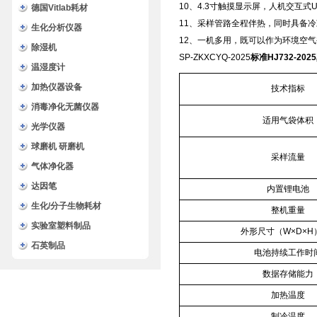
10、4.3寸触摸显示屏，人机交互式
德国Vitlab耗材
11、采样管路全程伴热，同时具备
生化分析仪器
12、一机多用，既可以作为环境空
除湿机
SP-ZKXCYQ-2025
标准HJ732-2
温湿度计
加热仪器设备
技术指标
消毒净化无菌仪器
适用气袋体积
光学仪器
球磨机 研磨机
采样流量
气体净化器
达因笔
内置锂电池
生化/分子生物耗材
整机重量
实验室塑料制品
外形尺寸（W×D×H
石英制品
电池持续工作时
数据存储能力
加热温度
制冷温度