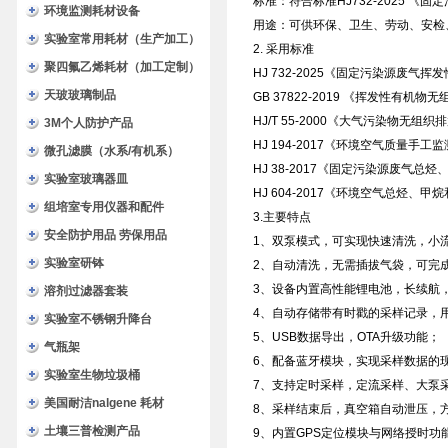
标准：符合标准HJ732-2025 
环境监测耗材设备
用途：可供环保、卫生、劳动、安检
实验室常用耗材（生产加工）
2. 采用标准
聚四氟乙烯耗材（加工定制）
HJ 732-2025《固定污染源废气
天玻玻璃制品
GB 37822-2019 《挥发性有机
HJ/T 55-2000《大气污染物无组
3M个人防护产品
HJ 194-2017《环境空气质量手
微孔滤膜（水系/有机系）
HJ 38-2017《固定污染源废气
实验室玻璃器皿
HJ 604-2017《环境空气总烃
组培室专用仪器和配件
3.主要特点
安全防护用品 劳保用品
1、双泵模式，可实现快速清洗，小
实验室研钵
2、自动清洗，无需插拔气袋，可完
3、设备内置高性能锂电池，长续航
溶剂过滤器套装
4、自动存储带有时戳的采样记录，
实验室不锈钢升降台
5、USB数据导出，OTA升级功能；
气瓶架
6、配备蓝牙模块，实现采样数据的
实验室生物垃圾桶
7、支持定时采样，定流采样、大泵
美国耐洁nalgene 耗材
8、采样结束后，真空箱自动泄压，
土壤三普检测产品
9、内置GPS定位模块与网络授时功