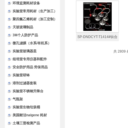
金低浓度颗粒物采样头
环境监测耗材设备
实验室常用耗材（生产加工）
聚四氟乙烯耗材（加工定制）
天玻玻璃制品
3M个人防护产品
SP-DNDCYT-T1414#钛合
微孔滤膜（水系/有机系）
金低浓度颗粒物采样头
实验室玻璃器皿
共 2809
组培室专用仪器和配件
安全防护用品 劳保用品
实验室研钵
溶剂过滤器套装
实验室不锈钢升降台
气瓶架
实验室生物垃圾桶
美国耐洁nalgene 耗材
土壤三普检测产品