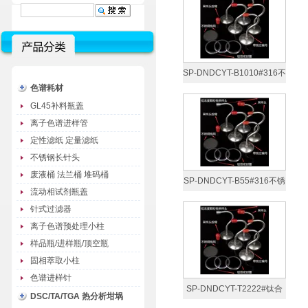
SP-DNDCYT-B1010#316不
色谱耗材
锈钢低浓度颗粒物采样头
GL45补料瓶盖
离子色谱进样管
定性滤纸 定量滤纸
不锈钢长针头
废液桶 法兰桶 堆码桶
SP-DNDCYT-B55#316不锈
流动相试剂瓶盖
钢低浓度颗粒物采样头
针式过滤器
离子色谱预处理小柱
样品瓶/进样瓶/顶空瓶
固相萃取小柱
色谱进样针
SP-DNDCYT-T2222#钛合
DSC/TA/TGA 热分析坩埚