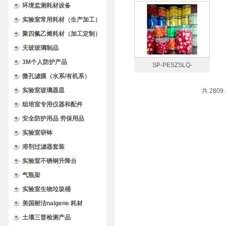
踏式生物安全垃圾桶 医疗废
环境监测耗材设备
弃物桶
实验室常用耗材（生产加工）
聚四氟乙烯耗材（加工定制）
天玻玻璃制品
3M个人防护产品
SP-PESZSLQ-
微孔滤膜（水系/有机系）
22130.22um*13mm水系聚
实验室玻璃器皿
共 2809
醚砜PES针式过滤器
组培室专用仪器和配件
安全防护用品 劳保用品
实验室研钵
溶剂过滤器套装
实验室不锈钢升降台
气瓶架
实验室生物垃圾桶
美国耐洁nalgene 耗材
土壤三普检测产品