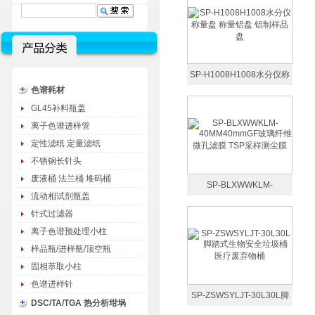
SP-H1008H1008水分仪称
色谱耗材
量盘 称量铝盘 铝制样品盘
GL45补料瓶盖
离子色谱进样管
定性滤纸 定量滤纸
不锈钢长针头
废液桶 法兰桶 堆码桶
SP-BLXWWKLM-
流动相试剂瓶盖
40MM40mmGF玻璃纤维微
针式过滤器
孔滤膜 TSP采样测尘膜
离子色谱预处理小柱
样品瓶/进样瓶/顶空瓶
固相萃取小柱
色谱进样针
SP-ZSWSYLJT-30L30L脚
DSC/TA/TGA 热分析坩埚