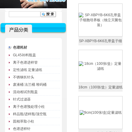
SP-XBPYB-6K6孔带盖子细
色谱耗材
胞培养板（独立灭菌包装）
GL45补料瓶盖
离子色谱进样管
定性滤纸 定量滤纸
不锈钢长针头
废液桶 法兰桶 堆码桶
18cm（100张/盒）定量滤纸
流动相试剂瓶盖
针式过滤器
离子色谱预处理小柱
样品瓶/进样瓶/顶空瓶
固相萃取小柱
色谱进样针