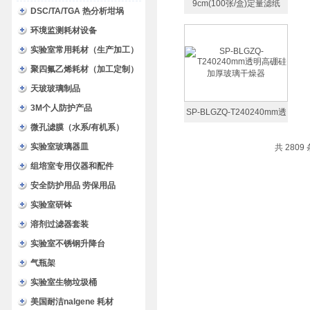
9cm(100张/盒)定量滤纸
DSC/TA/TGA 热分析坩埚
环境监测耗材设备
实验室常用耗材（生产加工）
聚四氟乙烯耗材（加工定制）
天玻玻璃制品
3M个人防护产品
SP-BLGZQ-T240240mm透
微孔滤膜（水系/有机系）
明高硼硅加厚玻璃干燥器
实验室玻璃器皿
共 2809
组培室专用仪器和配件
安全防护用品 劳保用品
实验室研钵
溶剂过滤器套装
实验室不锈钢升降台
气瓶架
实验室生物垃圾桶
美国耐洁nalgene 耗材