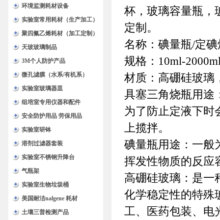
环境监测耗材设备
杯，玻璃容量瓶，
实验室常用耗材（生产加工）
定制。
聚四氟乙烯耗材（加工定制）
名称：碘量瓶/定碘
天玻玻璃制品
规格：10ml-2000
3M个人防护产品
微孔滤膜（水系/有机系）
材质：高硼硅玻璃
实验室玻璃器皿
具塞三角烧瓶用途
组培室专用仪器和配件
为了防止定液下时
安全防护用品 劳保用品
上揽拌。
实验室研钵
碘量瓶用途：一般
溶剂过滤器套装
实验室不锈钢升降台
挥发性物质的反应
气瓶架
高硼硅玻璃：是一
实验室生物垃圾桶
化学稳定性的特殊
美国耐洁nalgene 耗材
工、医药包装、电
土壤三普检测产品