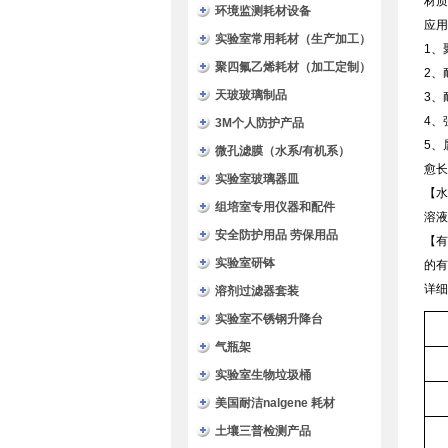
材质
环境监测耗材设备
应用
实验室常用耗材（生产加工）
1、
聚四氟乙烯耗材（加工定制）
2、
天玻玻璃制品
3、
4、
3M个人防护产品
5、
微孔滤膜（水系/有机系）
愈长
实验室玻璃器皿
【水
组培室专用仪器和配件
溶液
安全防护用品 劳保用品
【有
实验室研钵
的有
详细
溶剂过滤器套装
实验室不锈钢升降台
气瓶架
实验室生物垃圾桶
美国耐洁nalgene 耗材
土壤三普检测产品