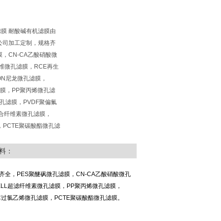
滤膜 耐酸碱有机滤膜由
公司加工定制，规格齐
，CN-CA乙酸硝酸微
维微孔滤膜，RCE再生
ON尼龙微孔滤膜，
滤膜，PP聚丙烯微孔滤
孔滤膜，PVDF聚偏氟
混合纤维素微孔滤膜，
，PCTE聚碳酸酯微孔滤
料：
全，PES聚醚砜微孔滤膜，CN-CA乙酸硝酸微孔
ELL超滤纤维素微孔滤膜，PP聚丙烯微孔滤膜，
C过氯乙烯微孔滤膜，PCTE聚碳酸酯微孔滤膜。