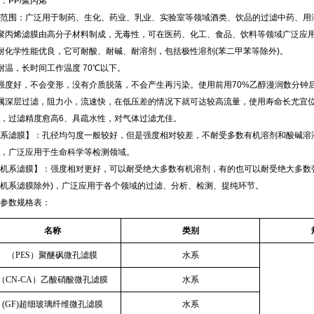
：PP/聚丙烯
范围：广泛用于制药、生化、药业、乳业、实验室等领域酒类、饮品的过滤中药、用
聚丙烯滤膜由高分子材料制成，无毒性，可在医药、化工、食品、饮料等领域广泛应
耐化学性能优良，它可耐酸、耐碱、耐溶剂，包括极性溶剂(苯二甲苯等除外)。
耐温，长时间工作温度 70℃以下。
强度好，不会变形，没有介质脱落，不会产生再污染。使用前用70%乙醇漫润数分钟
属深层过滤，阻力小，流速快，在低压差的情况下就可达较高流量，使用寿命长尤宜
，过滤精度愈高6、具疏水性，对气体过滤尤佳。
系滤膜】：孔径均匀度一般较好，但是强度相对较差，不耐受多数有机溶剂和酸碱溶
，广泛应用于生命科学等检测领域。
机系滤膜】：强度相对更好，可以耐受绝大多数有机溶剂，有的也可以耐受绝大多数
机系滤膜除外)，广泛应用于各个领域的过滤、分析、检测、提纯环节。
参数规格表：
名称
类别
（PES）聚醚砜微孔滤膜
水系
（CN-CA）乙酸硝酸微孔滤膜
水系
(GF)超细玻璃纤维微孔滤膜
水系