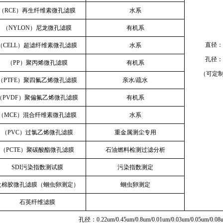
（RCE）再生纤维素微孔滤膜
水系
（NYLON）尼龙微孔滤膜
有机系
直径：1
（CELL）超滤纤维素微孔滤膜
水系
孔径：0
（PP）聚丙烯微孔滤膜
有机系
（可定
（PTFE）聚四氟乙烯微孔滤膜
亲水/疏水
（PVDF）聚偏氟乙烯微孔滤膜
有机系
（MCE）混合纤维素微孔滤膜
水系
（PVC）过氯乙烯微孔滤膜
重金属测尘专用
（PCTE）聚碳酸酯微孔滤膜
石油燃料检测过滤分析
SDI污染指数测试膜
污染指数测定
火棉胶微孔滤膜（蛔虫卵测定）
蛔虫卵测定
石英纤维滤膜
孔径：0.22um/0.45um/0.8um/0.01um/0.03um/0.05um/0.08