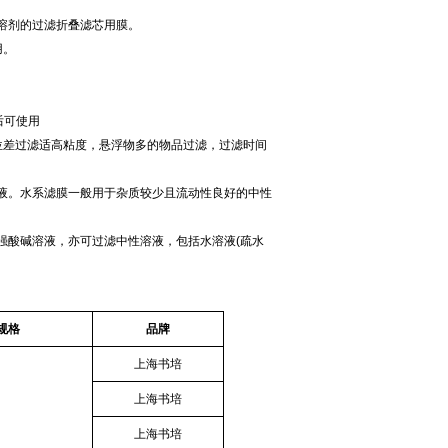
溶剂的过滤折叠滤芯用膜。
用。
后可使用
位差过滤适高粘度，悬浮物多的物品过滤，过滤时间
液。水系滤膜一般用于杂质较少且流动性良好的中性
强酸碱溶液，亦可过滤中性溶液，包括水溶液(疏水
规格
品牌
上海书培
上海书培
上海书培