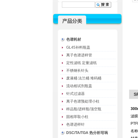
色谱耗材
GL45补料瓶盖
离子色谱进样管
定性滤纸 定量滤纸
不锈钢长针头
废液桶 法兰桶 堆码桶
流动相试剂瓶盖
针式过滤器
S
离子色谱预处理小柱
300
样品瓶/进样瓶/顶空瓶
滤膜
固相萃取小柱
PT
色谱进样针
名称
DSC/TA/TGA 热分析坩埚