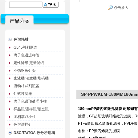
点击放大
色谱耗材
GL45补料瓶盖
离子色谱进样管
定性滤纸 定量滤纸
不锈钢长针头
废液桶 法兰桶 堆码桶
流动相试剂瓶盖
针式过滤器
SP-PPWKLM-180MM1
离子色谱预处理小柱
180
mmPP聚丙烯微孔滤膜 耐酸碱
样品瓶/进样瓶/顶空瓶
滤膜，GF超细玻璃纤维微孔滤膜，R
固相萃取小柱
PTFE聚四氟乙烯微孔滤膜，PVD
色谱进样针
名称：PP聚丙烯微孔滤膜
DSC/TA/TGA 热分析坩埚