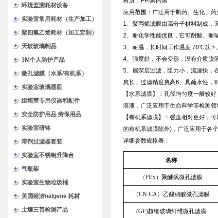
材质：PP/聚丙烯
环境监测耗材设备
应用范围：广泛用于制药、生化、药
实验室常用耗材（生产加工）
1、聚丙烯滤膜由高分子材料制成，
聚四氟乙烯耗材（加工定制）
2、耐化学性能优良，它可耐酸、耐碱
天玻玻璃制品
3、耐温，长时间工作温度 70℃以下
4、强度好，不会变形，没有介质脱
3M个人防护产品
5、属深层过滤，阻力小，流速快，
微孔滤膜（水系/有机系）
愈长，过滤精度愈高6、具疏水性，
实验室玻璃器皿
【水系滤膜】：孔径均匀度一般较好
组培室专用仪器和配件
溶液，广泛应用于生命科学等检测领
安全防护用品 劳保用品
【有机系滤膜】：强度相对更好，可
实验室研钵
的有机系滤膜除外)，广泛应用于各
详细参数规格表：
溶剂过滤器套装
实验室不锈钢升降台
名称
气瓶架
（PES）聚醚砜微孔滤膜
实验室生物垃圾桶
（CN-CA）乙酸硝酸微孔滤膜
美国耐洁nalgene 耗材
土壤三普检测产品
(GF)超细玻璃纤维微孔滤膜