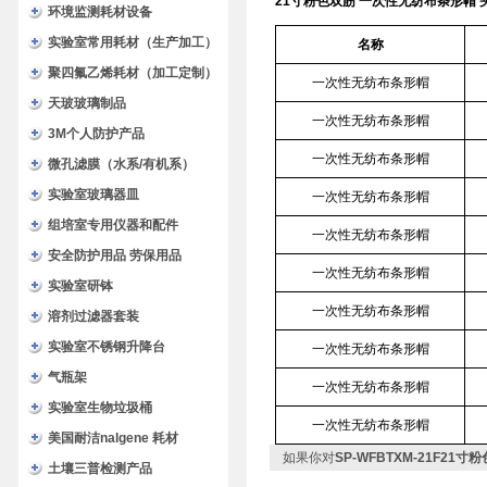
21寸粉色双筋 一次性无纺布条形帽 
环境监测耗材设备
实验室常用耗材（生产加工）
名称
聚四氟乙烯耗材（加工定制）
一次性无纺布条形帽
天玻玻璃制品
一次性无纺布条形帽
3M个人防护产品
一次性无纺布条形帽
微孔滤膜（水系/有机系）
实验室玻璃器皿
一次性无纺布条形帽
组培室专用仪器和配件
一次性无纺布条形帽
安全防护用品 劳保用品
一次性无纺布条形帽
实验室研钵
一次性无纺布条形帽
溶剂过滤器套装
实验室不锈钢升降台
一次性无纺布条形帽
气瓶架
一次性无纺布条形帽
实验室生物垃圾桶
一次性无纺布条形帽
美国耐洁nalgene 耗材
如果你对
SP-WFBTXM-21F2
土壤三普检测产品