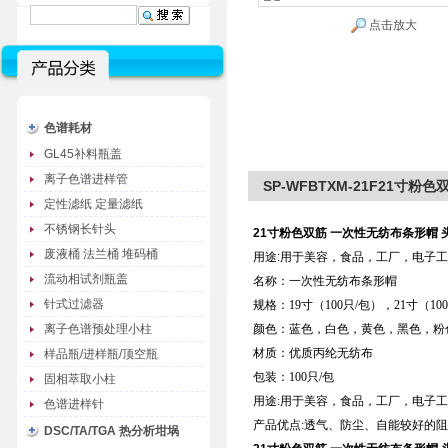
点击放大
色谱耗材
GL45补料瓶盖
离子色谱进样管
SP-WFBTXM-21F21寸
定性滤纸 定量滤纸
不锈钢长针头
21寸粉色双筋 一次性无纺布条形帽 
废液桶 法兰桶 堆码桶
用途:用于美容，食品，工厂，电子
流动相试剂瓶盖
名称：一次性无纺布条形帽
针式过滤器
规格：19寸（100只/包），21寸（10
离子色谱预处理小柱
颜色：蓝色，白色，黄色，黑色，粉
材质：优质丙纶无纺布
样品瓶/进样瓶/顶空瓶
包装：100只/包
固相萃取小柱
用途:用于美容，食品，工厂，电子
色谱进样针
产品优点:透气、防尘、自能较好的
DSC/TA/TGA 热分析坩埚