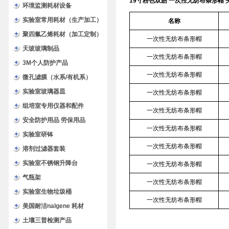
19寸粉色双筋 一次性无纺布条形帽 
环境监测耗材设备
实验室常用耗材（生产加工）
名称
聚四氟乙烯耗材（加工定制）
一次性无纺布条形帽
天玻玻璃制品
一次性无纺布条形帽
3M个人防护产品
一次性无纺布条形帽
微孔滤膜（水系/有机系）
实验室玻璃器皿
一次性无纺布条形帽
组培室专用仪器和配件
一次性无纺布条形帽
安全防护用品 劳保用品
一次性无纺布条形帽
实验室研钵
一次性无纺布条形帽
溶剂过滤器套装
实验室不锈钢升降台
一次性无纺布条形帽
气瓶架
一次性无纺布条形帽
实验室生物垃圾桶
一次性无纺布条形帽
美国耐洁nalgene 耗材
土壤三普检测产品