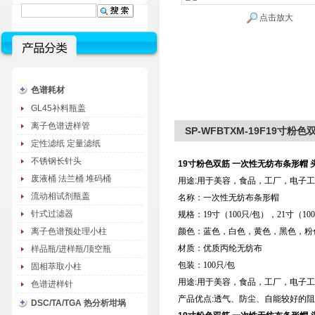
点击放大
色谱耗材
GL45补料瓶盖
离子色谱进样管
SP-WFBTXM-19F19寸
定性滤纸 定量滤纸
不锈钢长针头
19寸粉色双筋 一次性无纺布条形帽 
废液桶 法兰桶 堆码桶
用途:用于美容，食品，工厂，电子
流动相试剂瓶盖
名称：一次性无纺布条形帽
针式过滤器
规格：19寸（100只/包），21寸（10
离子色谱预处理小柱
颜色：蓝色，白色，黄色，黑色，粉
材质：优质丙纶无纺布
样品瓶/进样瓶/顶空瓶
包装：100只/包
固相萃取小柱
用途:用于美容，食品，工厂，电子
色谱进样针
产品优点:透气、防尘、自能较好的
DSC/TA/TGA 热分析坩埚