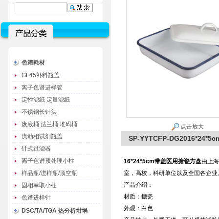
色谱耗材
GL45补料瓶盖
离子色谱进样管
定性滤纸 定量滤纸
不锈钢长针头
废液桶 法兰桶 堆码桶
点击放大
流动相试剂瓶盖
SP-YYTCFP-DG2016*2
针式过滤器
离子色谱预处理小柱
16*24*5cm带盖医用搪瓷方盘
由上海
样品瓶/进样瓶/顶空瓶
室，高校，科研单位以及全国各企业
产品介绍：
固相萃取小柱
材质：搪瓷
色谱进样针
外观：白色
DSC/TA/TGA 热分析坩埚