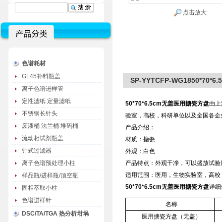
点击放大
色谱耗材
GL45补料瓶盖
SP-YYTCFP-WG1850*70
离子色谱进样管
定性滤纸 定量滤纸
50*70*6.5cm无盖医用搪瓷方盘
由上
不锈钢长针头
验室，高校，科研单位以及全国各企
废液桶 法兰桶 堆码桶
产品介绍：
流动相试剂瓶盖
材质：搪瓷
针式过滤器
外观：白色
离子色谱预处理小柱
产品特点：外观干净，可以盛放试验
适用范围：医用，生物实验室，高
样品瓶/进样瓶/顶空瓶
50*70*6.5cm无盖医用搪瓷方盘
详细
固相萃取小柱
色谱进样针
名称
DSC/TA/TGA 热分析坩埚
医用搪瓷方盘（无盖）