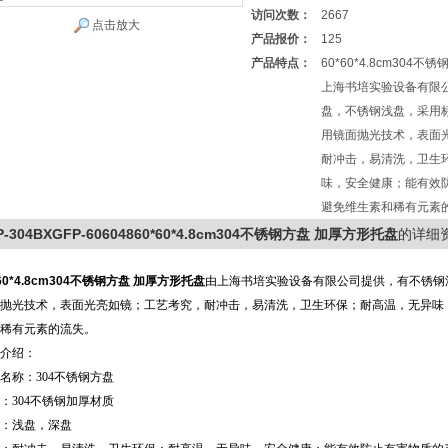
访问次数：
2667
点击放大
产品报价：
125
产品特点：
60*60*4.8cm304
上海书培实验设备有限
盘，不锈钢浅盘，采用标
用镜面抛光技术，表面
耐冲击，易清洗，卫生
味，安全健康；能有效
避免维生素和稀有元素
P-304BXGFP-60604860*60*4.8cm304不锈钢方盘 加厚方形托盘
的详细
60
*4.8cm304不锈钢方盘 加厚方形托盘
由上海书培实验设备有限公司提供，有不锈钢
抛光技术，表面光亮如镜；工艺考究，耐冲击，易清洗，卫生环保；耐高温，无异味
稀有元素的流失。
介绍：
名称：304不锈钢方盘
：304不锈钢加厚材质
：浅盘，深盘