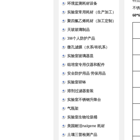
特点
环境监测耗材设备
不锈
实验室常用耗材（生产加工）
60
聚四氟乙烯耗材（加工定制）
天玻玻璃制品
3M个人防护产品
微孔滤膜（水系/有机系）
实验室玻璃器皿
组培室专用仪器和配件
安全防护用品 劳保用品
实验室研钵
溶剂过滤器套装
实验室不锈钢升降台
气瓶架
实验室生物垃圾桶
美国耐洁nalgene 耗材
土壤三普检测产品