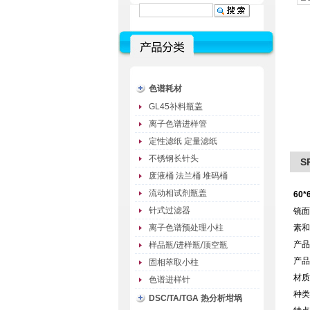
色谱耗材
GL45补料瓶盖
离子色谱进样管
定性滤纸 定量滤纸
不锈钢长针头
S
废液桶 法兰桶 堆码桶
流动相试剂瓶盖
60*
针式过滤器
镜面
离子色谱预处理小柱
素和
产品
样品瓶/进样瓶/顶空瓶
产品
固相萃取小柱
材质
色谱进样针
种类
DSC/TA/TGA 热分析坩埚