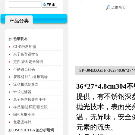
点击放大
色谱耗材
GL45补料瓶盖
离子色谱进样管
定性滤纸 定量滤纸
不锈钢长针头
SP-304BXGFP-36274836
废液桶 法兰桶 堆码桶
流动相试剂瓶盖
36*27
*4.8cm3
针式过滤器
提供，有不锈钢深
离子色谱预处理小柱
抛光技术，表面光
样品瓶/进样瓶/顶空瓶
固相萃取小柱
温，无异味，安全
色谱进样针
元素的流失。
DSC/TA/TGA 热分析坩埚