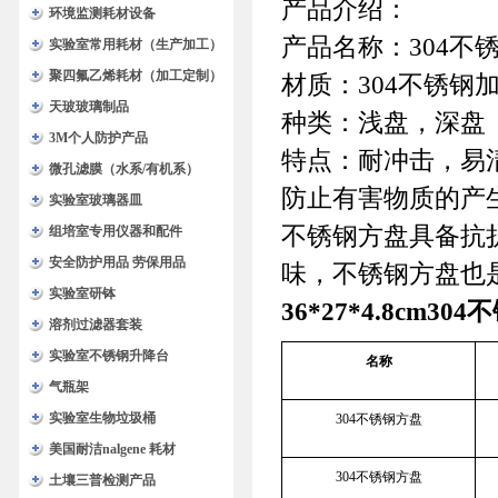
产品介绍：
环境监测耗材设备
产品名称：304不
实验室常用耗材（生产加工）
聚四氟乙烯耗材（加工定制）
材质：304不锈钢
天玻玻璃制品
种类：浅盘，深盘
3M个人防护产品
特点：耐冲击，易
微孔滤膜（水系/有机系）
防止有害物质的产
实验室玻璃器皿
不锈钢方盘具备抗
组培室专用仪器和配件
安全防护用品 劳保用品
味，不锈钢方盘也
实验室研钵
36*27*4.8cm
溶剂过滤器套装
实验室不锈钢升降台
名称
气瓶架
实验室生物垃圾桶
304不锈钢方盘
美国耐洁nalgene 耗材
304不锈钢方盘
土壤三普检测产品