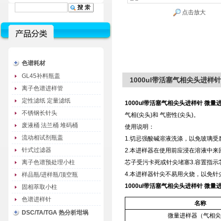
点击放大
色谱耗材
GL45补料瓶盖
1000ul带活塞气相尖头进样
离子色谱进样管
定性滤纸 定量滤纸
1000ul带活塞气相尖头进样针 微量
不锈钢长针头
气相(尖头)和 气密性(尖头)。
废液桶 法兰桶 堆码桶
使用说明：
流动相试剂瓶盖
1.切忌强酸碱溶液洗涤，以免玻璃受
针式过滤器
2.本进样器在使用前应浸在溶液中
离子色谱预处理小柱
芯子受污卡死或针尖堵塞3.容置指
4.本进样器针尖不易用火烧，以免
样品瓶/进样瓶/顶空瓶
1000ul带活塞气相尖头进样针 微量
固相萃取小柱
色谱进样针
名称
DSC/TA/TGA 热分析坩埚
微量进样器（气相尖