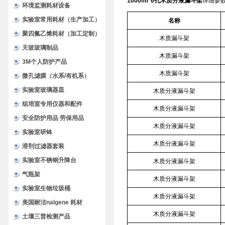
1000ml*6孔木质分液漏斗架
详细参
环境监测耗材设备
实验室常用耗材（生产加工）
名称
聚四氟乙烯耗材（加工定制）
木质漏斗架
天玻玻璃制品
木质漏斗架
3M个人防护产品
木质漏斗架
微孔滤膜（水系/有机系）
实验室玻璃器皿
木质分液漏斗架
组培室专用仪器和配件
木质分液漏斗架
安全防护用品 劳保用品
木质分液漏斗架
实验室研钵
木质分液漏斗架
溶剂过滤器套装
实验室不锈钢升降台
木质分液漏斗架
气瓶架
木质分液漏斗架
实验室生物垃圾桶
木质分液漏斗架
美国耐洁nalgene 耗材
木质分液漏斗架
土壤三普检测产品