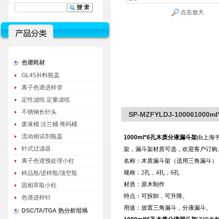
点击放大
色谱耗材
GL45补料瓶盖
离子色谱进样管
定性滤纸 定量滤纸
不锈钢长针头
SP-MZFYLDJ-10006100
废液桶 法兰桶 堆码桶
流动相试剂瓶盖
1000ml*6孔木质分液漏斗架
由上海
针式过滤器
架，漏斗架材质可选，欢迎客户订购
离子色谱预处理小柱
名称：木质漏斗架（适用三角漏斗），木
规格：2孔，4孔，6孔
样品瓶/进样瓶/顶空瓶
材质：原木制作
固相萃取小柱
特点：可拆卸，可升降。
色谱进样针
用途：放置三角漏斗，分液漏斗。
DSC/TA/TGA 热分析坩埚