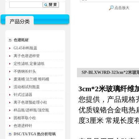
点击放大
色谱耗材
GL45补料瓶盖
离子色谱进样管
定性滤纸 定量滤纸
不锈钢长针头
SP-BLXWJRD-323cm*
废液桶 法兰桶 堆码桶
流动相试剂瓶盖
3cm*2米玻璃纤
针式过滤器
您提供，产品规格
离子色谱预处理小柱
优质镍铬合金电热扁
样品瓶/进样瓶/顶空瓶
固相萃取小柱
度3厘米 常规长度有
色谱进样针
DSC/TA/TGA 热分析坩埚