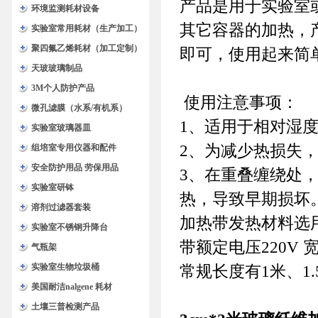
产品是用于实验室
环境监测耗材设备
其它容器的加热，
实验室常用耗材（生产加工）
聚四氟乙烯耗材（加工定制）
即可，使用起来简
天玻玻璃制品
3M个人防护产品
使用注意事项：
微孔滤膜（水系/有机系）
1、适用于相对湿度
实验室玻璃器皿
2、为减少热损失，
组培室专用仪器和配件
安全防护用品 劳保用品
3、在重叠缠绕处
实验室研钵
热，导致早期损坏
溶剂过滤器套装
加热带发热材料选
实验室不锈钢升降台
带额定电压220V 
气瓶架
实验室生物垃圾桶
常规长度有1米、1.
美国耐洁nalgene 耗材
土壤三普检测产品