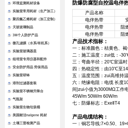
防爆防腐型自控温电伴
环境监测耗材设备
实验室常用耗材（生产加工）
产品名称
聚四氟乙烯耗材（加工定制）
电伴热带
电伴热带
阻
天玻玻璃制品
电伴热带
阻
3M个人防护产品
产品技术指标：
微孔滤膜（水系/有机系）
一：标准颜色：桔黄色、褐
实验室玻璃器皿
二：施工温度：zui低：-30
组培室专用仪器和配件
三：弯曲半径：20℃室温时为
安全防护用品 劳保用品
四：热稳定性：由10℃至1
实验室研钵
五：温度范围：zui高维持温度1
六：绝缘电阻：电缆 长度10
溶剂过滤器套装
间)zui小值为3000MΩ工作电压
实验室不锈钢升降台
45W/m 50W/m 60W/m
气瓶架
七：防爆标志：ExeⅡT4
实验室生物垃圾桶
美国耐洁nalgene 耗材
产品电缆结构：
土壤三普检测产品
一：铜芯导线:7×0.50、19×