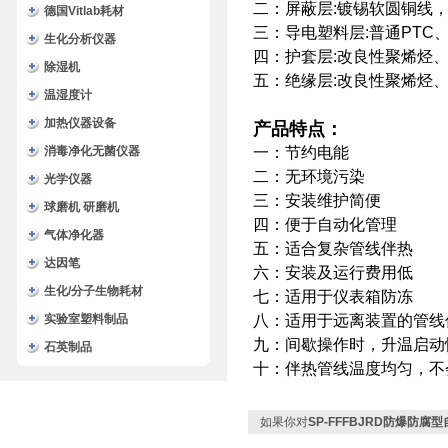
二：屏蔽层:镀锡软圆铜线，
德国Vitlab耗材
三：导电塑料层:普通PTC、
生化分析仪器
四：护套层:改良性聚烯烃
除湿机
五：绝缘层:改良性聚烯烃
温湿度计
加热仪器设备
产品特点：
消毒净化无菌仪器
一：节约电能
二：无环境污染
光学仪器
三：安装维护简便
球磨机 研磨机
四：便于自动化管理
气体净化器
五：适合复杂管线伴热
达因笔
六：安装及运行费用低
生化/分子生物耗材
七：适用于仪表箱防冻
实验室塑料制品
八：适用于远离装置的管线
九：间歇操作时，升温启动
石英制品
十：伴热管线温度均匀，不
如果你对
SP-FFFBJRD防爆防