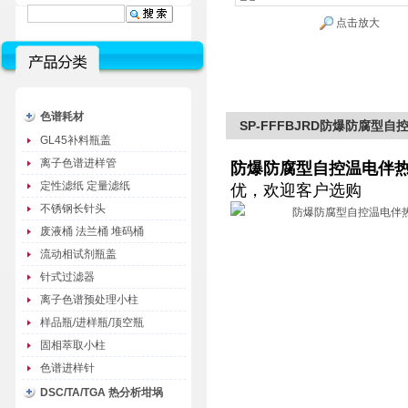
点击放大
色谱耗材
SP-FFFBJRD防爆防腐型
GL45补料瓶盖
离子色谱进样管
防爆防腐型自控温电伴
定性滤纸 定量滤纸
优，欢迎客户选购
不锈钢长针头
废液桶 法兰桶 堆码桶
流动相试剂瓶盖
针式过滤器
离子色谱预处理小柱
样品瓶/进样瓶/顶空瓶
固相萃取小柱
色谱进样针
DSC/TA/TGA 热分析坩埚