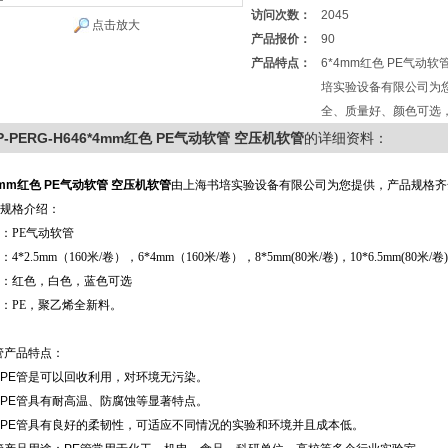
访问次数：
2045
点击放大
产品报价：
90
产品特点：
6*4mm红色 PE气动
培实验设备有限公司为
全、质量好、颜色可选
P-PERG-H646*4mm红色 PE气动软管 空压机软管
的详细资料：
4mm红色 PE气动软管 空压机软管
由上海书培实验设备有限公司为您提供，产品规格齐
规格介绍：
：PE气动软管
4*2.5mm（160米/卷），6*4mm（160米/卷），8*5mm(80米/卷)，10*6.5mm(80米/卷)
：红色，白色，蓝色可选
：PE，聚乙烯全新料。
管产品特点：
PE管是可以回收利用，对环境无污染。
PE管具有耐高温、防腐蚀等显著特点。
PE管具有良好的柔韧性，可适应不同情况的实验和环境并且成本低。