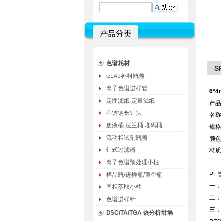
色谱耗材
S
GL45补料瓶盖
离子色谱进样管
6*
定性滤纸 定量滤纸
产品
不锈钢长针头
名称
废液桶 法兰桶 堆码桶
规格：
流动相试剂瓶盖
颜色
针式过滤器
材质
离子色谱预处理小柱
PE
样品瓶/进样瓶/顶空瓶
一：
固相萃取小柱
二：
色谱进样针
三：
DSC/TA/TGA 热分析坩埚