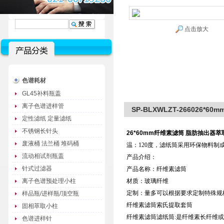
点击放大
色谱耗材
GL45补料瓶盖
离子色谱进样管
SP-BLXWLZT-266026
定性滤纸 定量滤纸
不锈钢长针头
26*60mm
纤维素滤筒 脂肪抽出器萃
废液桶 法兰桶 堆码桶
温：120度，滤纸筒采用环保物料制
流动相试剂瓶盖
产品介绍：
针式过滤器
产品名称：纤维素滤筒
离子色谱预处理小柱
材质：玻璃纤维
定制：量多可以根据要求定制特殊规
样品瓶/进样瓶/顶空瓶
纤维素滤筒索氏提取套筒
固相萃取小柱
纤维素滤筒滤纸筒:是纤维素长纤维
色谱进样针