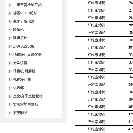
纤维素滤筒
2
土壤三普检测产品
纤维素滤筒
2
德国Vitlab耗材
纤维素滤筒
2
生化分析仪器
纤维素滤筒
28
除湿机
纤维素滤筒
3
温湿度计
纤维素滤筒
3
加热仪器设备
纤维素滤筒
30
消毒净化无菌仪器
纤维素滤筒
3
纤维素滤筒
3
光学仪器
纤维素滤筒
3
球磨机 研磨机
纤维素滤筒
3
气体净化器
纤维素滤筒
34
达因笔
纤维素滤筒
3
生化/分子生物耗材
纤维素滤筒
3
实验室塑料制品
纤维素滤筒
36
石英制品
纤维素滤筒
37
纤维素滤筒
41
纤维素滤筒
41