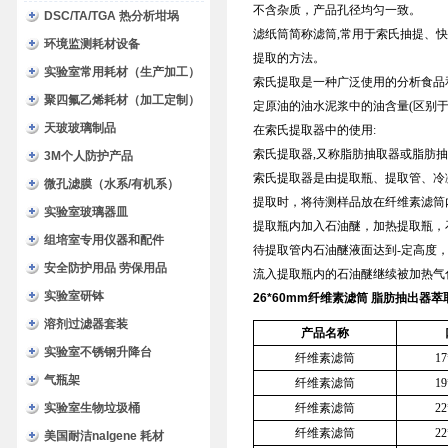
不含杂质，产品孔径均匀一致。
DSC/TA/TGA 热分析坩埚
滤纸筒简称滤筒,常用于索氏抽提、
环境监测耗材设备
提取的方法。
实验室常用耗材（生产加工）
索氏提取是一种广泛使用的分析食品
聚四氟乙烯耗材（加工定制）
定原油的油水泥浆中的油含量(区别于
天玻玻璃制品
在索氏提取器中的使用:
索氏提取器,又称脂肪抽取器或脂肪
3M个人防护产品
索氏提取器是由提取瓶、提取管、冷
微孔滤膜（水系/有机系）
提取时，将待测样品放在纤维素滤筒
实验室玻璃器皿
提取瓶内加入石油醚，加热提取瓶，
组培室专用仪器和配件
待提取管内石油醚液面达到-定高度
安全防护用品 劳保用品
流入提取瓶内的石油醚继续被加热气化
实验室研钵
26*60mm
纤维素滤筒 脂肪抽出器萃
溶剂过滤器套装
产品名称
实验室不锈钢升降台
纤维素滤筒
1
气瓶架
纤维素滤筒
1
实验室生物垃圾桶
纤维素滤筒
2
纤维素滤筒
2
美国耐洁nalgene 耗材