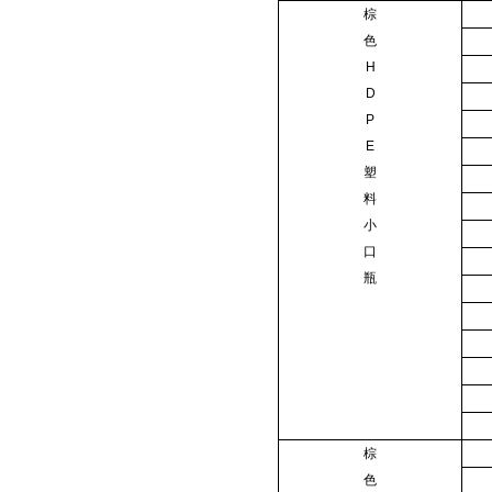
棕
色
H
D
P
E
塑
料
小
口
瓶
棕
色