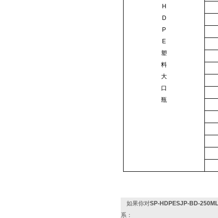
H
D
P
E
塑
料
大
口
瓶
如果你对
SP-HDPESJP-BD-2
系：