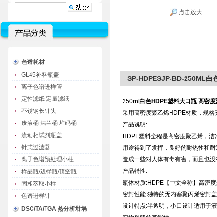
点击放大
色谱耗材
GL45补料瓶盖
SP-HDPESJP-BD-250
离子色谱进样管
定性滤纸 定量滤纸
250
ml
白色HDPE塑料大口瓶 高密
不锈钢长针头
采用高密度聚乙烯HDPE材质，规格
废液桶 法兰桶 堆码桶
产品说明:
流动相试剂瓶盖
HDPE塑料全程是高密度聚乙烯，
针式过滤器
用途得到了发挥，良好的耐热性和耐寒
离子色谱预处理小柱
造成一些对人体有毒有害，而且也没
产品特性:
样品瓶/进样瓶/顶空瓶
瓶体材质:HDPE【中文全称】高密度
固相萃取小柱
密封性能:独特的无内塞聚丙烯密封
色谱进样针
设计特点:半透明，小口设计适用于
DSC/TA/TGA 热分析坩埚