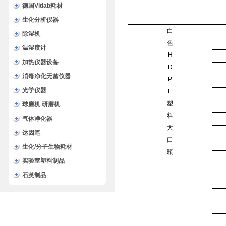
德国Vitlab耗材
生化分析仪器
白
除湿机
色
温湿度计
H
加热仪器设备
D
消毒净化无菌仪器
P
光学仪器
E
塑
球磨机 研磨机
料
气体净化器
大
达因笔
口
生化/分子生物耗材
瓶
实验室塑料制品
石英制品