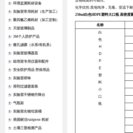
淀物残留的可能性;
环境监测耗材设备
化学抗性:质地纯净，无毒。室温下耐
实验室常用耗材（生产加工）
250ml
白色HDPE塑料大口瓶 高密度
聚四氟乙烯耗材（加工定制）
名称
天玻玻璃制品
白
3M个人防护产品
色
微孔滤膜（水系/有机系）
H
实验室玻璃器皿
D
P
组培室专用仪器和配件
E
安全防护用品 劳保用品
塑
实验室研钵
料
溶剂过滤器套装
小
实验室不锈钢升降台
口
气瓶架
瓶
实验室生物垃圾桶
美国耐洁nalgene 耗材
土壤三普检测产品