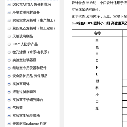
设计特点
:
半透明，小口设计适用于液
DSC/TA/TGA 热分析坩埚
淀物残留的可能性
;
环境监测耗材设备
化学抗性
:
质地纯净，无毒。室温下耐盐
实验室常用耗材（生产加工）
8ml棕色HDPE塑料小口瓶 高密度
聚四氟乙烯耗材（加工定制）
名称
天玻玻璃制品
白
3M个人防护产品
色
微孔滤膜（水系/有机系）
H
实验室玻璃器皿
D
P
组培室专用仪器和配件
E
安全防护用品 劳保用品
塑
实验室研钵
料
溶剂过滤器套装
小
实验室不锈钢升降台
口
气瓶架
瓶
实验室生物垃圾桶
美国耐洁nalgene 耗材