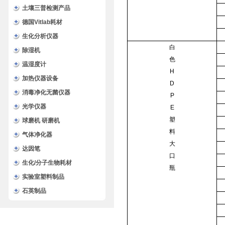
土壤三普检测产品
德国Vitlab耗材
生化分析仪器
白
除湿机
色
温湿度计
H
加热仪器设备
D
消毒净化无菌仪器
P
光学仪器
E
塑
球磨机 研磨机
料
气体净化器
大
达因笔
口
生化/分子生物耗材
瓶
实验室塑料制品
石英制品