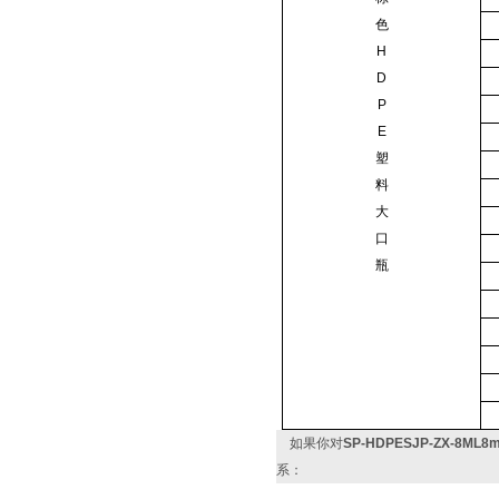
色
H
D
P
E
塑
料
大
口
瓶
如果你对
SP-HDPESJP-ZX-8
系：