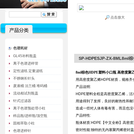
点击放大
色谱耗材
GL45补料瓶盖
SP-HDPESJP-ZX-8ML
离子色谱进样管
定性滤纸 定量滤纸
8ml棕色HDPE塑料小口瓶 高密度
不锈钢长针头
用高密度聚乙烯
HDPE
材质，规格齐
废液桶 法兰桶 堆码桶
产品说明
:
流动相试剂瓶盖
HDPE
塑料全程是高密度聚乙烯，洁
针式过滤器
用途得到了发挥，良好的耐热性和耐
离子色谱预处理小柱
造成一些对人体有毒有害，而且也没
产品特性
:
样品瓶/进样瓶/顶空瓶
瓶体材质
:HDPE
【中文全称】高密度
固相萃取小柱
密封性能
:
独特的无内塞聚丙烯密封盖
色谱进样针