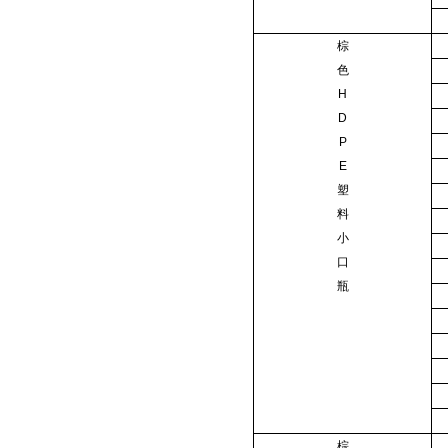
棕
色
H
D
P
E
塑
料
小
口
瓶
棕