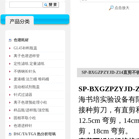
点击放大
色谱耗材
GL45补料瓶盖
离子色谱进样管
定性滤纸 定量滤纸
不锈钢长针头
SP-BXGZPZYJD-Z14
废液桶 法兰桶 堆码桶
流动相试剂瓶盖
SP-BXGZPZYJD-Z
针式过滤器
海书培实验设备有
离子色谱预处理小柱
接种剪刀，有直剪和弯
样品瓶/进样瓶/顶空瓶
固相萃取小柱
12.5cm 弯剪，14
色谱进样针
剪，18cm 弯剪。
DSC/TA/TGA 热分析坩埚