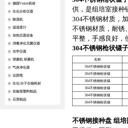
德国Vitlab耗材
供，是组培室接种
生化分析仪器
304
不锈钢材质，
除湿机
不锈钢材质，耐锈
温湿度计
加热仪器设备
平整，手感良好，
消毒净化无菌仪器
304
不锈钢枪状镊
光学仪器
球磨机 研磨机
名称
304
不锈钢枪状镊
气体净化器
304
不锈钢枪状镊
达因笔
304
不锈钢枪状镊
生化/分子生物耗材
304
不锈钢枪状镊
实验室塑料制品
304
不锈钢枪状镊
石英制品
304
不锈钢枪状镊
不锈钢接种盘 组培