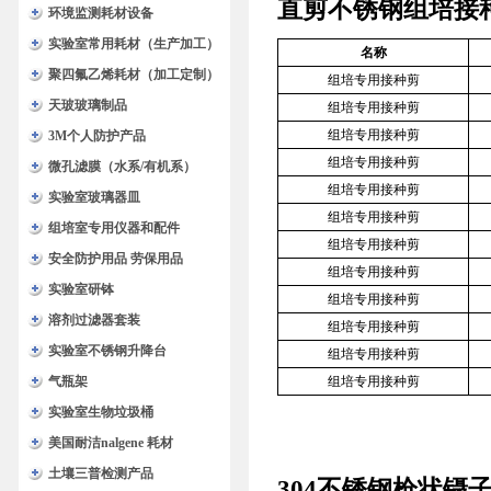
直剪不锈钢组培接
环境监测耗材设备
实验室常用耗材（生产加工）
名称
聚四氟乙烯耗材（加工定制）
组培专用接种剪
天玻玻璃制品
组培专用接种剪
组培专用接种剪
3M个人防护产品
组培专用接种剪
微孔滤膜（水系/有机系）
组培专用接种剪
实验室玻璃器皿
组培专用接种剪
组培室专用仪器和配件
组培专用接种剪
安全防护用品 劳保用品
组培专用接种剪
实验室研钵
组培专用接种剪
溶剂过滤器套装
组培专用接种剪
实验室不锈钢升降台
组培专用接种剪
气瓶架
组培专用接种剪
实验室生物垃圾桶
美国耐洁nalgene 耗材
土壤三普检测产品
304
不锈钢枪状镊