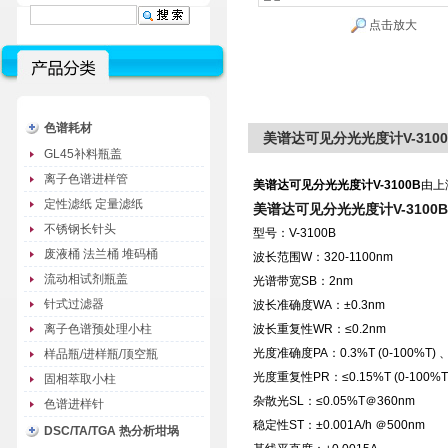
点击放大
色谱耗材
美谱达可见分光光度计V-3100
GL45补料瓶盖
离子色谱进样管
美谱达可见分光光度计V-3100B
由上
定性滤纸 定量滤纸
美谱达可见分光光度计V-3100B
不锈钢长针头
型号：V-3100B
废液桶 法兰桶 堆码桶
波长范围W：320-1100nm
流动相试剂瓶盖
光谱带宽SB：2nm
针式过滤器
波长准确度WA：±0.3nm
离子色谱预处理小柱
波长重复性WR：≤0.2nm
光度准确度PA：0.3%T (0-100%T) 、±0.
样品瓶/进样瓶/顶空瓶
光度重复性PR：≤0.15%T (0-100%T)、0
固相萃取小柱
杂散光SL：≤0.05%T＠360nm
色谱进样针
稳定性ST：±0.001A/h ＠500nm
DSC/TA/TGA 热分析坩埚