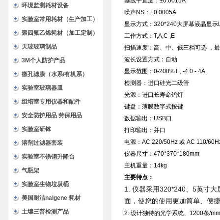
基线平直度：±0.0015A
环境监测耗材设备
噪声NS：±0.0005A
实验室常用耗材（生产加工）
显示方式：320*240大屏幕液晶显示
聚四氟乙烯耗材（加工定制）
工作方式：T,A,C ,E
天玻玻璃制品
扫描速度：高、中、低三档可选 ，最高3
波长设置方式：自动
3M个人防护产品
显示范围：0-200%T , -4.0 - 4A
微孔滤膜（水系/有机系）
检测器：进口硅光二级管
实验室玻璃器皿
光源：进口长寿命钨灯
组培室专用仪器和配件
键盘：薄膜数字式按键
安全防护用品 劳保用品
数据输出：USB口
实验室研钵
打印输出：并口
电源：AC 220/50Hz 或 AC 110/60H
溶剂过滤器套装
仪器尺寸：470*370*180mm
实验室不锈钢升降台
主机重量：14kg
气瓶架
主要特点：
实验室生物垃圾桶
1. 仪器采用320*240、
美国耐洁nalgene 耗材
面，使您的使用更加简单、便
土壤三普检测产品
2. 设计独特的光学系统、1200