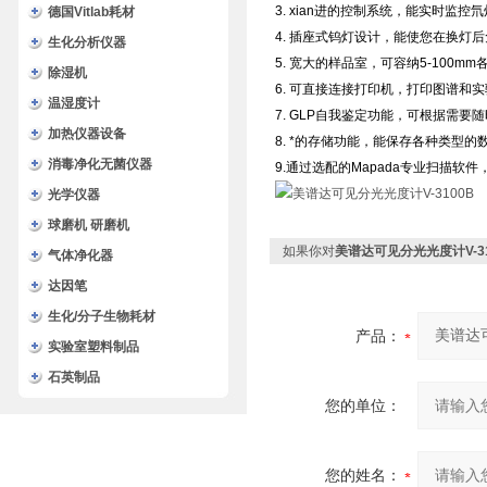
3. xian进的控制系统，能实时监
德国Vitlab耗材
4. 插座式钨灯设计，能使您在换灯
生化分析仪器
5. 宽大的样品室，可容纳5-100m
除湿机
6. 可直接连接打印机，打印图谱和
温湿度计
7. GLP自我鉴定功能，可根据需
加热仪器设备
8. *的存储功能，能保存各种类型
消毒净化无菌仪器
9.通过选配的Mapada专业扫描软
光学仪器
球磨机 研磨机
如果你对
美谱达可见分光光度计V-31
气体净化器
达因笔
生化/分子生物耗材
产品：
实验室塑料制品
石英制品
您的单位：
您的姓名：