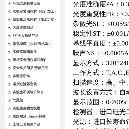
光度准确度PA：0.3%T (
环境监测耗材设备
实验室常用耗材（生产加工）
光度重复性PR：≤0.15%
聚四氟乙烯耗材（加工定制）
杂散光SL：≤0.05%
天玻玻璃制品
稳定性ST：±0.001A
3M个人防护产品
基线平直度：±0.00
微孔滤膜（水系/有机系）
噪声NS：±0.0005A
实验室玻璃器皿
组培室专用仪器和配件
显示方式：320*2
安全防护用品 劳保用品
工作方式：T,A,C ,
实验室研钵
扫描速度：高、中、低三
溶剂过滤器套装
波长设置方式：自
实验室不锈钢升降台
气瓶架
显示范围：0-200%T ,
实验室生物垃圾桶
检测器：进口硅光
美国耐洁nalgene 耗材
光源：进口长寿命
土壤三普检测产品