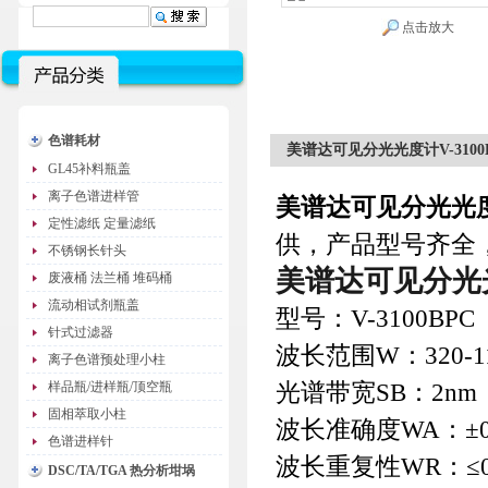
点击放大
色谱耗材
美谱达可见分光光度计V-3100
GL45补料瓶盖
离子色谱进样管
美谱达可见分光光度计
定性滤纸 定量滤纸
供，产品型号齐全
不锈钢长针头
美谱达可见分光光
废液桶 法兰桶 堆码桶
流动相试剂瓶盖
型号：V-3100BPC
针式过滤器
波长范围W：320-11
离子色谱预处理小柱
光谱带宽SB：2nm
样品瓶/进样瓶/顶空瓶
固相萃取小柱
波长准确度WA：±0.
色谱进样针
波长重复性WR：≤0.
DSC/TA/TGA 热分析坩埚