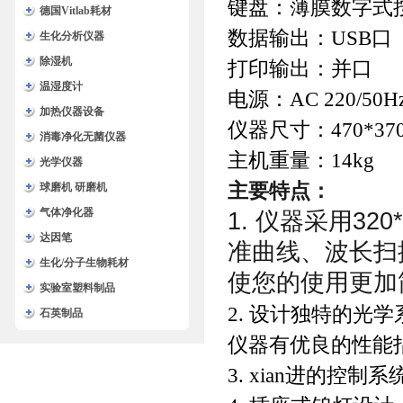
键盘：薄膜数字式
德国Vitlab耗材
数据输出：USB口
生化分析仪器
除湿机
打印输出：并口
温湿度计
电源：AC 220/50Hz
加热仪器设备
仪器尺寸：470*370
消毒净化无菌仪器
主机重量：14kg
光学仪器
主要特点：
球磨机 研磨机
气体净化器
1. 仪器采用3
达因笔
准曲线、波长扫
生化/分子生物耗材
使您的使用更加
实验室塑料制品
2. 设计独特的光
石英制品
仪器有优良的性能
3. xian进的