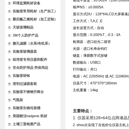
基线平直度：±0.002A （200-1000
环境监测耗材设备
噪声NS：±0.0005A
实验室常用耗材（生产加工）
显示方式DU：128*64LCD大屏幕
聚四氟乙烯耗材（加工定制）
工作方式：T,A,C ,E
天玻玻璃制品
波长设置方式：自动
显示范围：0-200%T , -0.3 - 3A
3M个人防护产品
检测器：进口硅光二级管
微孔滤膜（水系/有机系）
光源：进口长寿命钨灯
实验室玻璃器皿
键盘：薄膜数字式按键
组培室专用仪器和配件
数据输出：USB口
安全防护用品 劳保用品
打印输出：并口
实验室研钵
电源：AC 220/50Hz 或 AC 110/60H
仪器尺寸：470*370*180mm
溶剂过滤器套装
主机重量：14kg
实验室不锈钢升降台
气瓶架
实验室生物垃圾桶
主要特点：
美国耐洁nalgene 耗材
1. 仪器采用128×64位点
土壤三普检测产品
2. shou次实现了在低价位仪器主