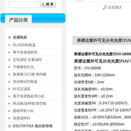
点击放大
色谱耗材
美谱达紫外可见分光光度计UV-
GL45补料瓶盖
离子色谱进样管
美谱达紫外可见分光光度计UV-1800
定性滤纸 定量滤纸
美谱达紫外可见分光光度计UV-1
不锈钢长针头
型号：UV-1800B
废液桶 法兰桶 堆码桶
波长范围W：190-1100nm
流动相试剂瓶盖
光谱带宽WB：2nm
针式过滤器
波长准确度WA：±0.5nm
离子色谱预处理小柱
波长重复性WR：≤0.2nm
光度准确度PA：0.3%T (0-100%T) 、±0.
样品瓶/进样瓶/顶空瓶
光度重复性PR：≤0.15%T (0-100%T)、0
固相萃取小柱
杂散光SL：≤0.05%T@220nm , 360
色谱进样针
稳定性ST：±0.001A/h @500nm
DSC/TA/TGA 热分析坩埚