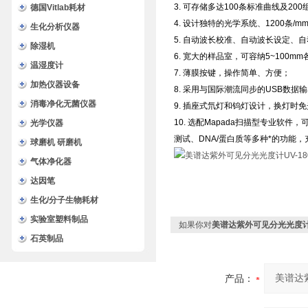
3. 可存储多达100条标准曲线及20
德国Vitlab耗材
4. 设计独特的光学系统、1200条
生化分析仪器
5. 自动波长校准、自动波长设定
除湿机
6. 宽大的样品室，可容纳5~100m
温湿度计
7. 薄膜按键，操作简单、方便；
加热仪器设备
8. 采用与国际潮流同步的USB数
消毒净化无菌仪器
9. 插座式氘灯和钨灯设计，换灯时
10. 选配Mapada扫描型专业
光学仪器
测试、DNA/蛋白质等多种*的功能
球磨机 研磨机
气体净化器
达因笔
生化/分子生物耗材
实验室塑料制品
如果你对
美谱达紫外可见分光光度计U
石英制品
产品：