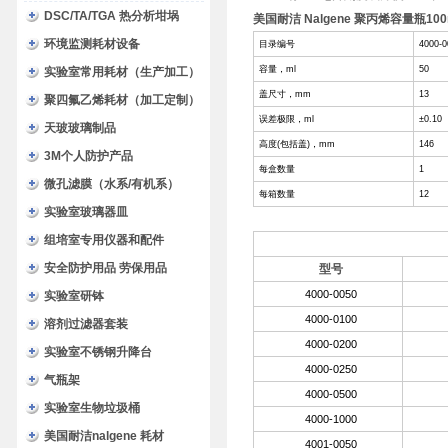
DSC/TA/TGA 热分析坩埚
美国耐洁 Nalgene 聚丙烯容量瓶100ml
环境监测耗材设备
目录编号
4000-0
容量，ml
50
实验室常用耗材（生产加工）
盖尺寸，mm
13
聚四氟乙烯耗材（加工定制）
误差极限，ml
±0.10
天玻玻璃制品
高度(包括盖)，mm
146
3M个人防护产品
每盒数量
1
微孔滤膜（水系/有机系）
每箱数量
12
实验室玻璃器皿
组培室专用仪器和配件
安全防护用品 劳保用品
型号
4000-0050
实验室研钵
4000-0100
溶剂过滤器套装
4000-0200
实验室不锈钢升降台
4000-0250
气瓶架
4000-0500
实验室生物垃圾桶
4000-1000
美国耐洁nalgene 耗材
4001-0050