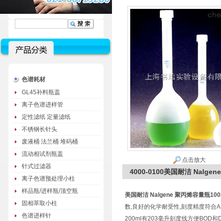
色谱耗材
GL45补料瓶盖
离子色谱进样管
定性滤纸 定量滤纸
不锈钢长针头
废液桶 法兰桶 堆码桶
流动相试剂瓶盖
点击放大
针式过滤器
4000-0100美国耐洁 Nalgen
离子色谱预处理小柱
样品瓶/进样瓶/顶空瓶
美国耐洁 Nalgene 聚丙烯容量瓶100ml
固相萃取小柱
数,良好的化学耐受性,刻度精度符合ASTM
色谱进样针
200ml有203毫升刻度线方便BOD