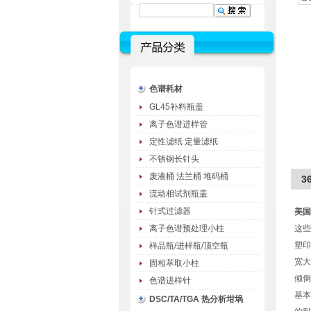
色谱耗材
GL45补料瓶盖
离子色谱进样管
定性滤纸 定量滤纸
不锈钢长针头
废液桶 法兰桶 堆码桶
3
流动相试剂瓶盖
针式过滤器
美国
离子色谱预处理小柱
这些
塑印
样品瓶/进样瓶/顶空瓶
宽大
固相萃取小柱
倾倒
色谱进样针
基本
DSC/TA/TGA 热分析坩埚