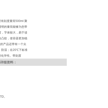
型有刻度量筒500ml 聚
些半透明的量筒能够为您带
度，字体较大，易于读
有凸纹，使容器更加稳
10的产品还带有一个尖
防湿；在20℃下标准
的耐化学性。带刻度
详细资料：
TD。