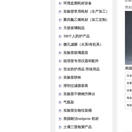
的耐
环境监测耗材设备
带刻
实验室常用耗材（生产加工）
聚四氟乙烯耗材（加工定制）
天玻玻璃制品
3M个人防护产品
微孔滤膜（水系/有机系）
实验室玻璃器皿
组培室专用仪器和配件
美国
安全防护用品 劳保用品
目录
实验室研钵
容量
溶剂过滤器套装
容量
实验室不锈钢升降台
每盒
气瓶架
每箱
实验室生物垃圾桶
美国耐洁nalgene 耗材
土壤三普检测产品