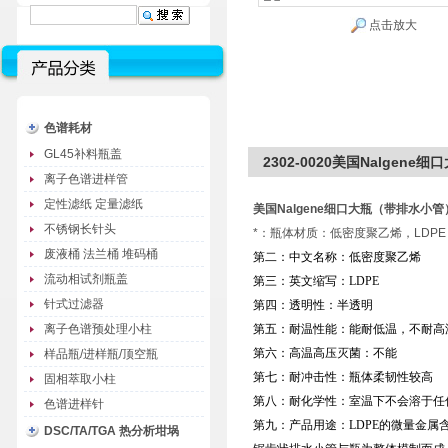
点击放大
色谱耗材
GL45补料瓶盖
2302-0020美国Nalgene细
离子色谱进样管
定性滤纸 定量滤纸
美国Nalgene细口大瓶（带排水小管）10
不锈钢长针头
*：瓶体材质：低密度聚乙烯，LDP
废液桶 法兰桶 堆码桶
第二：中文名称：低密度聚乙烯
流动相试剂瓶盖
第三：英文缩写：LDPE
针式过滤器
第四：透明性：半透明
离子色谱预处理小柱
第五：耐温性能：能耐低温，不耐高
第六：高温高压灭菌：不能
样品瓶/进样瓶/顶空瓶
第七：耐冲击性：瓶体柔韧性较高
固相萃取小柱
第八：耐化学性：室温下不会溶于任
色谱进样针
第九：产品用途：LDPE的微量金
DSC/TA/TGA 热分析坩埚