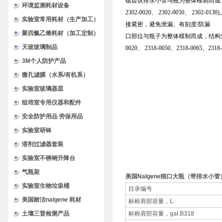
锯齿状排水小管与瓶为整体模制而成，
环境监测耗材设备
2302-0020、 2302-0050、
实验室常用耗材（生产加工）
接紧密，避免泄漏。有刻度/防漏
聚四氟乙烯耗材（加工定制）
口部位与瓶子为整体模制而成，结构坚固
天玻玻璃制品
0020、 2318-0050、2318-0
3M个人防护产品
微孔滤膜（水系/有机系）
实验室玻璃器皿
组培室专用仪器和配件
安全防护用品 劳保用品
实验室研钵
溶剂过滤器套装
实验室不锈钢升降台
气瓶架
美国Nalgene细口大瓶（带排水小管）10
实验室生物垃圾桶
目录编号
美国耐洁nalgene 耗材
标称肩部容量，L
土壤三普检测产品
标称肩部容量，gal.B318