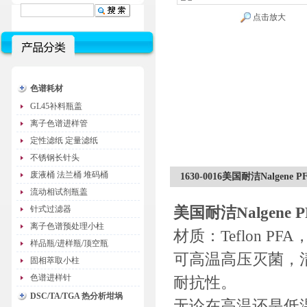
点击放大
色谱耗材
GL45补料瓶盖
离子色谱进样管
定性滤纸 定量滤纸
不锈钢长针头
废液桶 法兰桶 堆码桶
1630-0016美国耐洁Nalgene PF
流动相试剂瓶盖
美国耐洁Nalgene P
针式过滤器
离子色谱预处理小柱
材质：Teflon P
样品瓶/进样瓶/顶空瓶
可高温高压灭菌，
固相萃取小柱
色谱进样针
耐抗性。
DSC/TA/TGA 热分析坩埚
无论在高温还是低