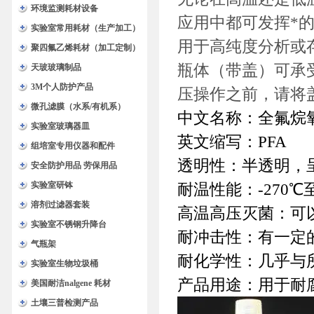
环境监测耗材设备
应用中都可发挥*
实验室常用耗材（生产加工）
用于高纯度分析或
聚四氟乙烯耗材（加工定制）
瓶体（带盖）可承受
天玻玻璃制品
3M个人防护产品
压操作之前，请将
微孔滤膜（水系/有机系）
中文名称：全氟烷
实验室玻璃器皿
英文缩写：
PFA
组培室专用仪器和配件
透明性：半透明，
安全防护用品 劳保用品
实验室研钵
耐温性能：
-270
℃
溶剂过滤器套装
高温高压灭菌：可
实验室不锈钢升降台
耐冲击性：有一定
气瓶架
耐化学性：几乎与
实验室生物垃圾桶
产品用途：用于耐
美国耐洁nalgene 耗材
土壤三普检测产品