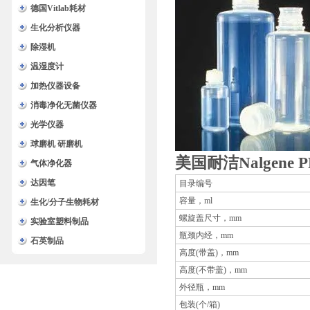
德国Vitlab耗材
生化分析仪器
除湿机
温湿度计
加热仪器设备
消毒净化无菌仪器
光学仪器
球磨机 研磨机
美国耐洁Nalgene P
气体净化器
达因笔
目录编号
容量，ml
生化/分子生物耗材
螺旋盖尺寸，mm
实验室塑料制品
瓶颈内经，mm
石英制品
高度(带盖)，mm
高度(不带盖)，mm
外径瓶，mm
包装(个/箱)