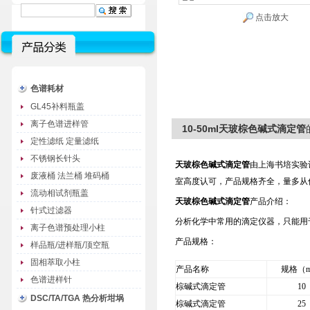
点击放大
色谱耗材
GL45补料瓶盖
离子色谱进样管
10-50ml天玻棕色碱式滴定管
定性滤纸 定量滤纸
不锈钢长针头
天玻棕色碱式滴定管
由上海书培实验
废液桶 法兰桶 堆码桶
室高度认可，产品规格齐全，量多从
流动相试剂瓶盖
天玻棕色碱式滴定管
产品介绍：
针式过滤器
分析化学中常用的滴定仪器，只能用
离子色谱预处理小柱
产品规格：
样品瓶/进样瓶/顶空瓶
固相萃取小柱
产品名称
规格（m
色谱进样针
棕碱式滴定管
10
DSC/TA/TGA 热分析坩埚
棕碱式滴定管
25