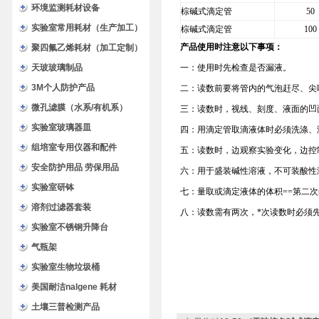
环境监测耗材设备
棕碱式滴定管
50
实验室常用耗材（生产加工）
棕碱式滴定管
100
产品使用时注意以下事项：
聚四氟乙烯耗材（加工定制）
天玻玻璃制品
一：使用时先检查是否漏液。
3M个人防护产品
二：读数前要将管内的气泡赶尽、尖
微孔滤膜（水系/有机系）
三：读数时，视线、刻度、液面的凹面
实验室玻璃器皿
四：用滴定管取滴液体时必须洗涤、
组培室专用仪器和配件
五：读数时，边观察实验变化，边控
安全防护用品 劳保用品
六：用于盛装碱性溶液，不可装酸性
实验室研钵
七：量取或滴定液体的体积==第二次
溶剂过滤器套装
八：读数需有两次，*次读数时必须先
实验室不锈钢升降台
气瓶架
实验室生物垃圾桶
美国耐洁nalgene 耗材
土壤三普检测产品