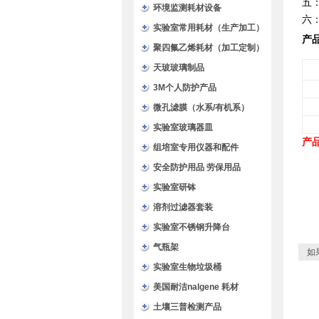
五
环境监测耗材设备
六
实验室常用耗材（生产加工）
产
聚四氟乙烯耗材（加工定制）
天玻玻璃制品
3M个人防护产品
微孔滤膜（水系/有机系）
实验室玻璃器皿
产
组培室专用仪器和配件
安全防护用品 劳保用品
实验室研钵
溶剂过滤器套装
实验室不锈钢升降台
气瓶架
如
实验室生物垃圾桶
美国耐洁nalgene 耗材
土壤三普检测产品