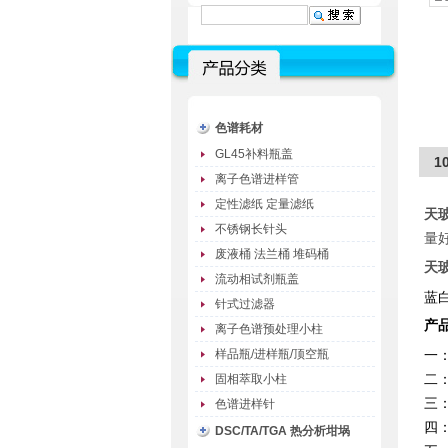
色谱耗材
GL45补料瓶盖
1
离子色谱进样管
定性滤纸 定量滤纸
天
不锈钢长针头
量
废液桶 法兰桶 堆码桶
天
流动相试剂瓶盖
蓝
针式过滤器
产
离子色谱预处理小柱
样品瓶/进样瓶/顶空瓶
一
二
固相萃取小柱
三
色谱进样针
四
DSC/TA/TGA 热分析坩埚