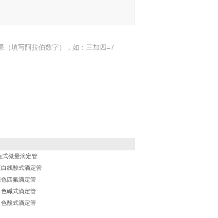
果（填写阿拉伯数字），如：三加四=7
座式微量滴定管
玻蓝白线酸式滴定管
玻棕色四氟滴定管
玻白色碱式滴定管
玻白色酸式滴定管