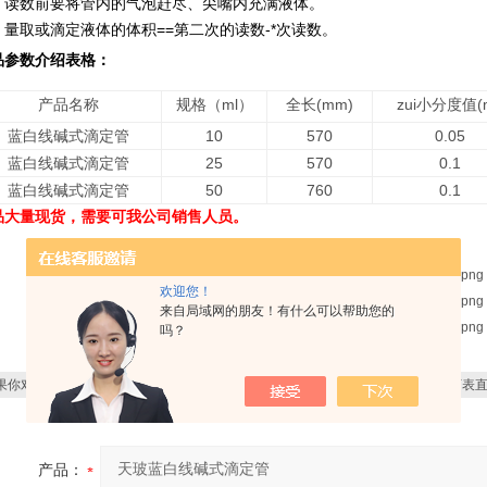
：读数前要将管内的气泡赶尽、尖嘴内充满液体。
：量取或滴定液体的体积
==
第二次的读数
-*
次读数。
品参数介绍表格：
产品名称
规格（
ml
）
全长
(mm)
zui
小分度值
(
蓝白线碱式滴定管
10
570
0.05
蓝白线碱式滴定管
25
570
0.1
蓝白线碱式滴定管
50
760
0.1
品大量现货，需要可我公司销售人员。
欢迎您！
来自局域网的朋友！有什么可以帮助您的
吗？
果你对
10-50ml天玻蓝白线碱式滴定管
感兴趣，想了解更详细的产品信息，填写下表
产品：