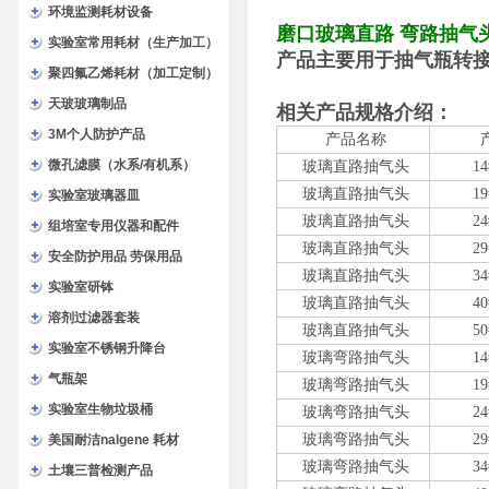
环境监测耗材设备
磨口玻璃直路 弯路抽气
实验室常用耗材（生产加工）
产品主要用于抽气瓶转
聚四氟乙烯耗材（加工定制）
天玻玻璃制品
相关产品规格介绍：
3M个人防护产品
产品名称
微孔滤膜（水系/有机系）
玻璃直路抽气头
1
玻璃直路抽气头
1
实验室玻璃器皿
玻璃直路抽气头
2
组培室专用仪器和配件
玻璃直路抽气头
2
安全防护用品 劳保用品
玻璃直路抽气头
3
实验室研钵
玻璃直路抽气头
4
溶剂过滤器套装
玻璃
直
路抽气头
5
实验室不锈钢升降台
玻璃
弯
路抽气头
1
气瓶架
玻璃
弯
路抽气头
1
实验室生物垃圾桶
玻璃
弯
路抽气头
2
玻璃
弯
路抽气头
2
美国耐洁nalgene 耗材
玻璃
弯
路抽气头
3
土壤三普检测产品