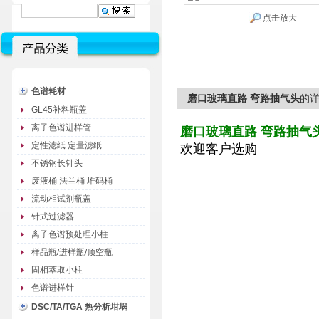
点击放大
色谱耗材
磨口玻璃直路 弯路抽气头
的
GL45补料瓶盖
离子色谱进样管
磨口玻璃直路 弯路抽气
定性滤纸 定量滤纸
欢迎客户选购
不锈钢长针头
废液桶 法兰桶 堆码桶
流动相试剂瓶盖
针式过滤器
离子色谱预处理小柱
样品瓶/进样瓶/顶空瓶
固相萃取小柱
色谱进样针
DSC/TA/TGA 热分析坩埚