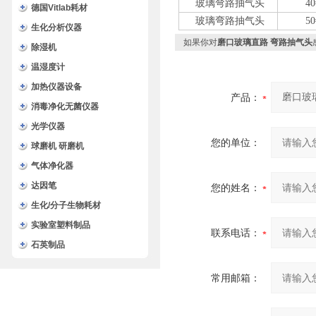
玻璃
弯
路抽气头
4
德国Vitlab耗材
玻璃
弯
路抽气头
5
生化分析仪器
如果你对
磨口玻璃直路 弯路抽气头
除湿机
温湿度计
加热仪器设备
产品：
消毒净化无菌仪器
光学仪器
您的单位：
球磨机 研磨机
气体净化器
达因笔
您的姓名：
生化/分子生物耗材
实验室塑料制品
联系电话：
石英制品
常用邮箱：