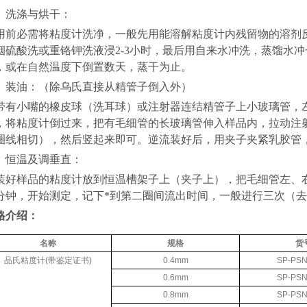
、洗涤与烘干：
用前必需将粘度计洗净，一般先用能溶解粘度计内残留物的溶剂
烟硫酸洗或重铬钾洗液浸
2-3
小时，最后用自来水冲洗，蒸馏水冲
，或在自然温度下倒置数天，蒸干为止。
、装油：（除乌氏直接从精管子倒入外）
带有小嘴的橡皮球（洗耳球）或注射器连结精管子上小玻璃管，
，将粘度计倒过来，把有毛细管的长玻璃管伸入样品内，拉动注
圈线相切），然后竖起来即可。逆流装好后，用夹子夹紧乳胶管
、恒温及调垂直：
装好样品的粘度计放到恒温槽架子上（夹子上），把毛细管左、
分钟，开始测定，记下
*
到第二圈间流出时间，一般进行三次（去
格介绍：
名称
规格
货
品氏粘度计
(
带鉴定证书
)
0.4mm
SP-PSN
0.6mm
SP-PSN
0.8mm
SP-PSN