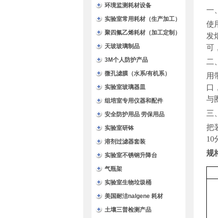
环境监测耗材设备
一
实验室常用耗材（生产加工）
使
聚四氟乙烯耗材（加工定制）
发
天玻玻璃制品
可
3M个人防护产品
二
微孔滤膜（水系/有机系）
用
口
实验室玻璃器皿
与
组培室专用仪器和配件
三
安全防护用品 劳保用品
把
实验室研钵
10
溶剂过滤器套装
规
实验室不锈钢升降台
气瓶架
实验室生物垃圾桶
美国耐洁nalgene 耗材
土壤三普检测产品