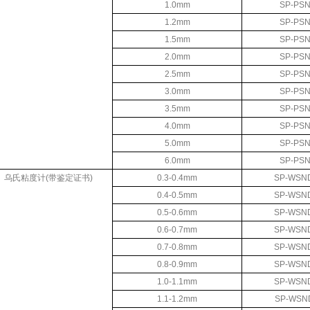
1.0mm
SP-PSN
1.2mm
SP-PSN
1.5mm
SP-PSN
2.0mm
SP-PSN
2.5mm
SP-PSN
3.0mm
SP-PSN
3.5mm
SP-PSN
4.0mm
SP-PSN
5.0mm
SP-PSN
6.0mm
SP-PSN
乌氏粘度计
(
带鉴定证书
)
0.3-0.4mm
SP-WSND
0.4-0.5mm
SP-WSND
0.5-0.6mm
SP-WSND
0.6-0.7mm
SP-WSND
0.7-0.8mm
SP-WSND
0.8-0.9mm
SP-WSND
1.0-1.1mm
SP-WSND
1.1-1.2mm
SP-WSND