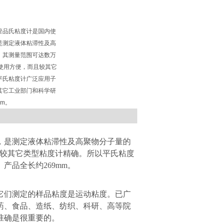
管品氏粘度计是国内使
是测定液体粘滞性及高
，其测量范围可达数万
是使用方便，而且较其它
平氏粘度计广泛应用子
其它工业部门和科学研
mm。
，是测定液体粘滞性及高聚物分子量的
较其它类型粘度计精确。所以平氏粘度
。产品全长约
269mm
。
它们测定的样品粘度是运动粘度。已广
药、食品、造纸、纺织、科研、高等院
准确是很重要的。