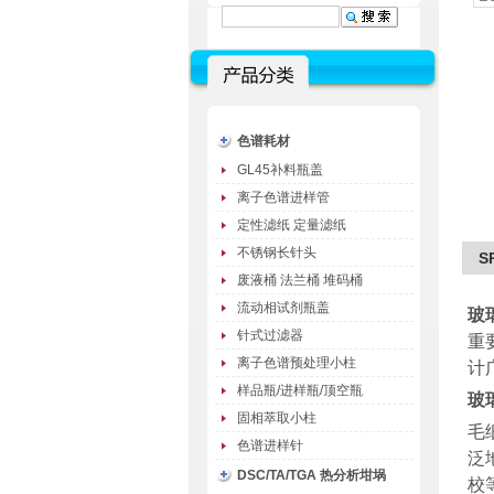
色谱耗材
GL45补料瓶盖
离子色谱进样管
定性滤纸 定量滤纸
不锈钢长针头
S
废液桶 法兰桶 堆码桶
流动相试剂瓶盖
玻
针式过滤器
重
离子色谱预处理小柱
计
样品瓶/进样瓶/顶空瓶
玻
固相萃取小柱
毛
色谱进样针
泛
DSC/TA/TGA 热分析坩埚
校