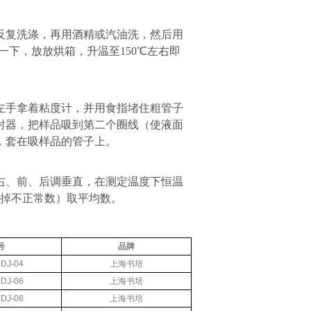
反复洗涤，再用酒精或汽油洗，然后用
一下，放放烘箱，升温至
150℃
左右即
左手拿着粘度计，并用食指堵住粗管子
射器，把样品吸到第二个圈线（使液面
，套在吸样品的管子上。
右、前、后调垂直，在测定温度下恒温
掉不正常数）取平均数。
号
品牌
DJ-04
上海书培
DJ-06
上海书培
DJ-08
上海书培