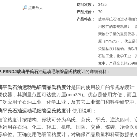
访问次数：
3425
点击放大
产品报价：
70
产品特点：
玻璃平氏石油运动毛细
用较广的常规粘度计，
聚物分子量的重要仪器
厘（mm2/S）。优点
类型粘度计精确。所以
石油工业，化学工业，
究中。产品全长约269
P-PSNDJ玻璃平氏石油运动毛细管品氏粘度计
的详细资料：
璃平氏石油运动毛细管品氏粘度计
是国内使用较广的常规粘度计
要仪器，其测量范围可达数万厘
(mm2/S)
。优点是使用方便，而且
广泛应用子石油工业，化学工业，及其它工业部门和科学研究中
璃平氏石油运动毛细管品氏粘度计
使用说明：
细管粘度计按结构、形状可分为乌氏、芬氏、平氏、逆流四种。
地运用在石油、化工、轻工、机电、国防、交通、煤碳、冶金医
等单位。正确使用毛细管粘度计，对确保产品质量和科研数据的